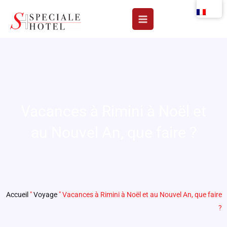
Aller
au
contenu
Vacances à Rimini à Noël et
au Nouvel An, que faire ?
Accueil
"
Voyage
"
Vacances à Rimini à Noël et au Nouvel An, que faire
?