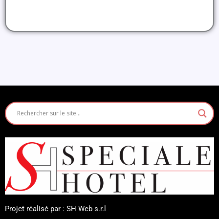
Projet réalisé par : SH Web s.r.l