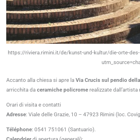
https://riviera.rimini.it/de/kunst-und-kultur/die-orte-d
utm_source=ch
Accanto alla chiesa si apre la
Via Crucis sul pendio della
arricchita da
ceramiche policrome
realizzate dall’artista
Orari di visita e contatti
Adresse
: Viale delle Grazie, 10 – 47923 Rimini (loc. Covi
Téléphone
: 0541 751061 (Santuario).
Calendrier
di apertura (generali):