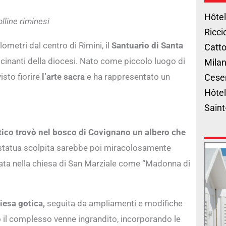
Hôtel
lline riminesi
Ricci
ilometri dal centro di Rimini, il
Santuario di Santa
Catto
scinanti della diocesi. Nato come piccolo luogo di
Milan
isto fiorire
l’arte sacra
e ha rappresentato un
Cese
Hôtel
Saint
ico trovò nel bosco di Covignano un albero che
 statua scolpita sarebbe poi miracolosamente
rata nella chiesa di San Marziale come “Madonna di
iesa gotica,
seguita da ampliamenti e modifiche
o il complesso venne ingrandito, incorporando le