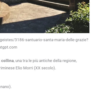
es-geistes/3186-santuario-santa-maria-delle-grazie?
atgpt.com
 collina
, una tra le più antiche della regione,
 riminese Elio Morri (XX secolo).
gnano).