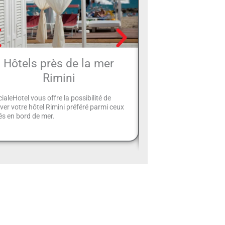
Hôtels près de la mer
Hôtel trois éto
Rimini
Rimi
ialeHotel vous offre la possibilité de
Pour des vacances inoubl
ver votre hôtel Rimini préféré parmi ceux
vous recommandons de ch
és en bord de mer.
hôtels 3 étoiles supérieu
pourrez