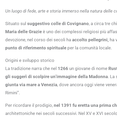
Un luogo di fede, arte e storia immerso nella natura delle co
Situato sul
suggestivo colle di Covignano
, a circa tre ch
Maria delle Grazie
è uno dei complessi religiosi più affa
devozione, nel corso dei secoli ha
accolto pellegrini,
ha v
punto di riferimento spirituale
per la comunità locale.
Origini e sviluppo storico
La tradizione narra che nel
1266
un giovane di nome
Rust
gli suggerì di scolpire un’immagine della Madonna
. La
giunta via mare a Venezia
, dove ancora oggi viene vene
Rimini”.
Per ricordare il prodigio,
nel 1391 fu eretta una prima ch
architettoniche nei secoli successivi. Nel XV e XVI secol