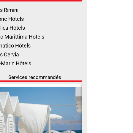
s Rimini
one Hôtels
lica Hôtels
o Marittima Hôtels
natico Hôtels
s Cervia
-Marin Hôtels
Services recommandés