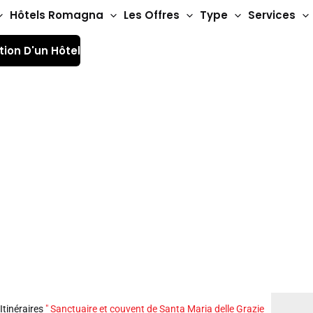
Hôtels Romagna
Les Offres
Type
Services
tion D'un Hôtel
ent de Santa Maria d
Itinéraires
"
Sanctuaire et couvent de Santa Maria delle Grazie