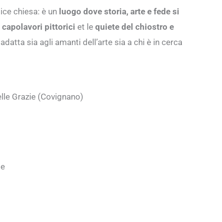
lice chiesa: è un
luogo dove storia, arte e fede si
i
capolavori pittorici
et le
quiete del chiostro e
adatta sia agli amanti dell’arte sia a chi è in cerca
elle Grazie (Covignano)
te