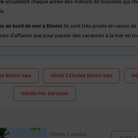
re
accueillent chaque année des millions de touristes qui ch
e.
les en bord de mer à Rimini
Ils sont très prisés en raison de
jours d'affaires que pour passer des vacances à la mer en to
e véritable cœur battant de la Riviera romagnole.
re s'étend sur un kilomètre, exactement de Marina Centro à 
es Rimini Sea
Hôtel 3 Étoiles Rimini Sea
Hô
réquenté en toute saison, grouillant d'enfants, de familles, 
s souvenirs de Rimini, des magasins de vêtements, de chaus
Hôtels Par Services
ls à Rimini, en bord de mer
 situées le long du front de mer et disposent presque toute
es lieux de rencontre très fréquentés et un carrefour des mo
Hôtels 3 étoiles