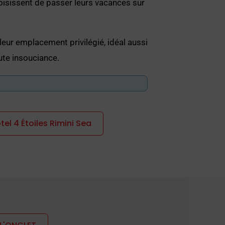
oisissent de passer leurs vacances sur
 leur emplacement privilégié, idéal aussi
ute insouciance.
Rimini jusqu'à Bellariva.
tel 4 Étoiles Rimini Sea
de joyeuses groupes de jeunes et
sures, de maillots de bain et, en
s de balcons avec vue sur la mer.
des, des tendances et des cultures,
Torre Pedrera Hô