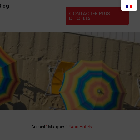
Blog
CONTACTER PLUS
D'HÔTELS
Accueil
"
Marques
"
Fano Hôtels