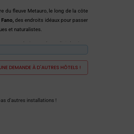
 du fleuve Metauro, le long de la côte
à Fano,
des endroits idéaux pour passer
ues et naturalistes.
nt cet endroit pour la qualité de vie et
n.
UNE DEMANDE À D'AUTRES HÔTELS !
ns les collines pour observer des vues
 Fanum Fortunae date de 49 avant Jésus-
 vaincu les Carthaginois.
 d'autres installations !
 encore conservés aujourd'hui jusqu'à la
'entrée de la Via Flaminia.