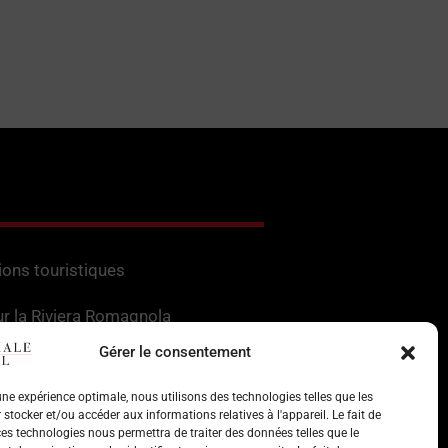
e Sassonia. La première est équipée de
e, de planche à voile ou de canoë-kayak.
e en se promenant ou en dégustant des
ions touristiques
ur la Riviera Romagnola
Gérer le consentement
'intérêt en Romagne
 une expérience optimale, nous utilisons des technologies telles que les
 pour les services
stocker et/ou accéder aux informations relatives à l'appareil. Le fait de
ces technologies nous permettra de traiter des données telles que le