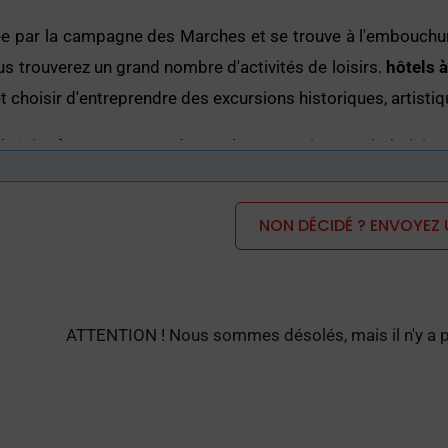
e par la campagne des Marches et se trouve à l'embouchure
us trouverez un grand nombre d'activités de loisirs.
hôtels 
t choisir d'entreprendre des excursions historiques, artistiq
alnéaire fréquentée par de nombreux touristes qui choisisse
ues culturelles, historiques et environnementales de la régio
NON DÉCIDÉ ? ENVOYEZ 
uvent passer des journées entières au
mer
ou s'aventurer da
hôtel
référence.
de naissance de la ville, certains documents indiquent que
 de la bataille au cours de laquelle les légions romaines ont
ATTENTION ! Nous sommes désolés, mais il n'y a pas
téen, lorsque les murs de la ville ont été érigés, qui sont
d'Auguste est le symbole de la ville et constituait la porte d