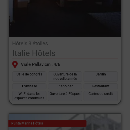
d'hôtes familiale ou dans des hôtels proposant des formules
tout compris à des prix très compétitifs.
Ceux qui ne veulent pas renoncer à la mer peuvent séjourner
dans un hôtel des Lidi Ravennati, c'est-à-dire des hôtels situés
le long de la côte de Ravenne et bien placés pour accéder aux
Hôtels 3 étoiles
plages et aux lidos, ainsi qu'aux lieux de divertissement et
Italie Hôtels
d'intérêt historique.
Viale Pallavicini, 4/6
Les hôtels des Lidi Ravennati se distinguent également par
Salle de congrès
Ouverture de la
Jardin
l'excellence de leur service, le large éventail de leur offre et
nouvelle année
l'hospitalité typique des habitants de la Romagne.
Gymnase
Piano bar
Restaurant
Wi-Fi dans les
Ouverture à Pâques
Cartes de crédit
Les hôtels pour jeunes, où des tarifs très avantageux sont
espaces communs
appliqués pour les jeunes qui affluent chaque année sur la
Riviera romagnole, sont particulièrement intéressants.
Punta Marina Hôtels