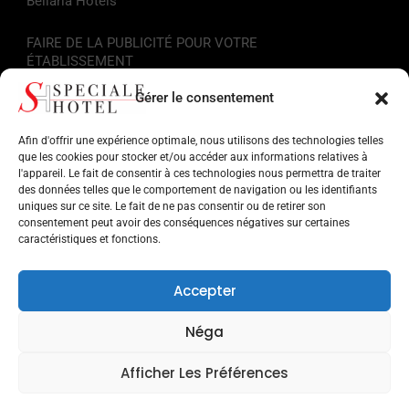
Bellaria Hôtels
FAIRE DE LA PUBLICITÉ POUR VOTRE
ÉTABLISSEMENT
Gérer le consentement
Liens utiles
Afin d'offrir une expérience optimale, nous utilisons des technologies telles
Informations touristiques
que les cookies pour stocker et/ou accéder aux informations relatives à
l'appareil. Le fait de consentir à ces technologies nous permettra de traiter
des données telles que le comportement de navigation ou les identifiants
Hôtels sur la Riviera Romagnola
uniques sur ce site. Le fait de ne pas consentir ou de retirer son
consentement peut avoir des conséquences négatives sur certaines
Points d'intérêt en Romagne
caractéristiques et fonctions.
Facilités pour les services
Accepter
Musées et monuments
Néga
Parcs d'attractions
Afficher Les Préférences
Recherche par cible