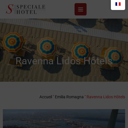
Aller
au
contenu
Ravenna Lidos Hôtels
Accueil
"
Emilia Romagna
"
Ravenna Lidos Hôtels