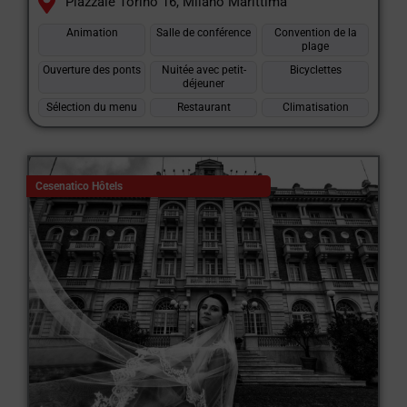
Piazzale Torino 16, Milano Marittima
Animation
Salle de conférence
Convention de la
plage
Ouverture des ponts
Nuitée avec petit-
Bicyclettes
déjeuner
Sélection du menu
Restaurant
Climatisation
Cesenatico Hôtels