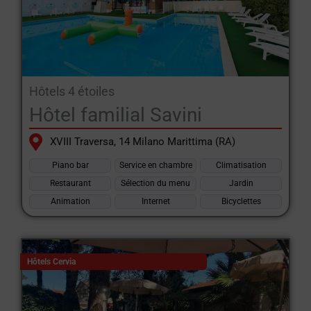
leur pareil dans le monde en ce qui concerne les services
offerts aux baigneurs : directement sur la plage, les touristes
peuvent trouver des aires de fitness, des terrains de football à
cinq - beach volley - basket - tennis - fresbee, des animations,
de la danse, des tournois, des piscines, et bien d'autres choses
Hôtels 4 étoiles
encore.
Hôtel familial Savini
Réservez des hôtels en Émilie-Romagne avec le site spécial
XVIII Traversa, 14 Milano Marittima (RA)
d'hôtels Romagna et Riviera Romagnola.
Piano bar
Service en chambre
Climatisation
Restaurant
Sélection du menu
Jardin
Animation
Internet
Bicyclettes
Hôtels Cervia