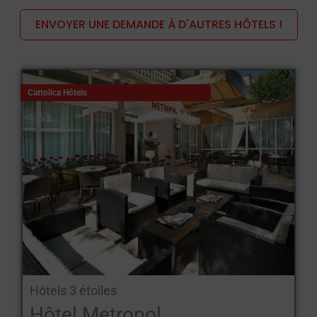
ENVOYER UNE DEMANDE À D'AUTRES HÔTELS !
Vacances dans les collines : des paysages à couper le souffle
attendent les randonneurs, qu'ils soient à pied, à vélo, à cheval
ou à moto. L'Émilie-Romagne offre d'innombrables itinéraires
aux histoires fascinantes :
Cattolica Hôtels
les collines bolonaises avec la falaise de Calvenzano, la
carrière de Farneto, la vallée de Zena, les ravins d'Abbadessa, la
vallée d'Idice, la vallée de Reno, et d'autres itinéraires ;
les collines autour de Parme avec les forteresses et les
châteaux de Rocca di Noceto, Rocca San Vitale ; les châteaux
de Felino, Torrechiara et Montechiarugolo ;
les collines de Reggiane qui serpentent le long de la route
nationale du Passo del Cereto, une route panoramique qui fait
honneur aux yeux du touriste en lui permettant de découvrir une
forteresse, un château, un village à chaque tournant ; des lieux
Hôtels 3 étoiles
enchanteurs tels que Viano, Santa Maria di Castello, Baiso,
Hôtel Metropol