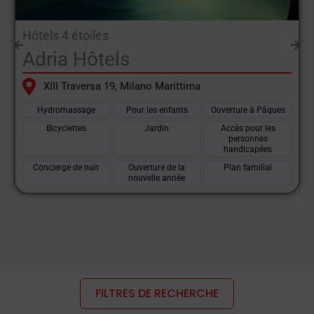
sans aucun doute le
Emilia Romagna
.
Hôtels 4 étoiles
C'est l'une des plus grandes régions du pays, et c'est ce qui en
Adria Hôtels
fait la région la plus visitée par les touristes nationaux et
internationaux. Montagnes, collines douces et charmantes,
XIII Traversa 19, Milano Marittima
fleuves, mer, villes d'art, l'Émilie-Romagne offre à ses visiteurs
Hydromassage
Pour les enfants
Ouverture à Pâques
toutes sortes d'itinéraires touristiques.
Bicyclettes
Jardin
Accès pour les
personnes
Vacances à la montagne : hiver comme été, les stations des
handicapées
Apennins toscanes et émiliens sont très appréciées grâce à
Concierge de nuit
Ouverture de la
Plan familial
nouvelle année
l'organisation locale.
Des installations de ski en service en hiver, avec des pistes
adaptées aux skieurs inexpérimentés grâce aux pentes douces
caractéristiques des Apennins, des zones qui prennent un autre
aspect en été, grâce à la formation de lacs naturels à 1 500
mètres d'altitude. Des sites tels que le Monte Cimino, le Monte
FILTRES DE RECHERCHE
Penice, le Lago delle Ninfe, le Corno delle Scale.