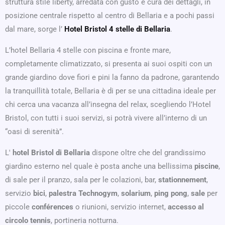
struttura stile liberty, arredata con gusto e cura dei dettagli, in
posizione centrale rispetto al centro di Bellaria e a pochi passi
dal mare, sorge l’
Hotel Bristol 4 stelle di Bellaria
.
L’hotel Bellaria 4 stelle con piscina e fronte mare,
completamente climatizzato, si presenta ai suoi ospiti con un
grande giardino dove fiori e pini la fanno da padrone, garantendo
la tranquillità totale, Bellaria è di per se una cittadina ideale per
chi cerca una vacanza all’insegna del relax, scegliendo l’Hotel
Bristol, con tutti i suoi servizi, si potrà vivere all’interno di un
“oasi di serenità”.
L'
hotel Bristol di Bellaria
dispone oltre che del grandissimo
giardino esterno nel quale è posta anche una bellissima
piscine
,
di sale per il pranzo, sala per le colazioni, bar,
stationnement
,
servizio
bici
,
palestra Technogym
,
solarium
,
ping pong
,
sale
per
piccole
conférences
o riunioni, servizio internet,
accesso al
circolo tennis
, portineria notturna.