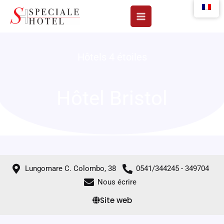
Aller
au
contenu
Hôtels 4 étoiles
Hôtel Bristol
Lungomare C. Colombo, 38
0541/344245 - 349704
Nous écrire
Site web