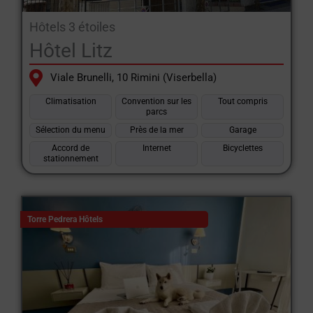
Conseils utiles pour visiter la ville de Rimini pendant vos
vacances avec specialehotel.com.
Hôtels 3 étoiles
Hôtel Litz
Viale Brunelli, 10 Rimini (Viserbella)
Climatisation
Convention sur les
Tout compris
parcs
Sélection du menu
Près de la mer
Garage
Accord de
Internet
Bicyclettes
stationnement
Torre Pedrera Hôtels