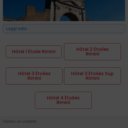
Leggi tutto
Hôtel 2 Étoiles
Hôtel 1 Étoile Rimini
Rimini
Hôtels Rimini
La côte du Bel Paese : Réputée dans toute l'Italie
comme étant la côte la plus drôle du Bel Paese, la côte du Bel
Hôtel 3 Étoiles
Hôtel 3 Étoiles Sup
Paese est une des plus belles régions d'Europe.
Riviera
Rimini
Rimini
Romagnola
et en particulier la ville de
Rimini
est certainement
l'endroit idéal pour ceux qui veulent passer un séjour à
Hôtel 4 Étoiles
l'étranger.
vacances à Rimini
divertissement et de la vie
Rimini
nocturne, grâce aux nombreuses propositions de
Offres d'hôtels
Rimini
et les nombreuses résidences, appartements, maisons
Hôtels en vedette
de vacances à Rimini. Particulièrement appréciée par les jeunes