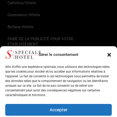
Cattolica Hôtels
Cesenatico Hôtels
Bellaria Hôtels
FAIRE DE LA PUBLICITÉ POUR VOTRE
ÉTABLISSEMENT
Gérer le consentement
Liens utiles
Afin d'offrir une expérience optimale, nous utilisons des technologies telles
Informations touristiques
que les cookies pour stocker et/ou accéder aux informations relatives à
l'appareil. Le fait de consentir à ces technologies nous permettra de traiter
des données telles que le comportement de navigation ou les identifiants
Hôtels sur la Riviera Romagnola
uniques sur ce site. Le fait de ne pas consentir ou de retirer son
consentement peut avoir des conséquences négatives sur certaines
Points d'intérêt en Romagne
caractéristiques et fonctions.
Facilités pour les services
Accepter