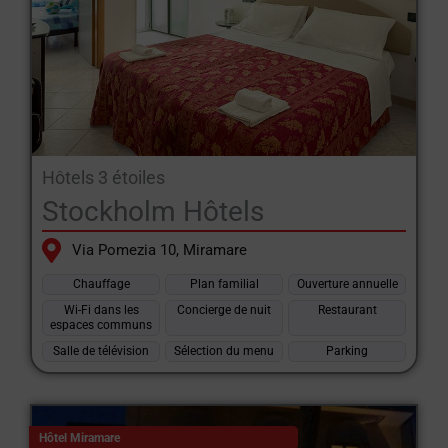
Hôtels 3 étoiles
Stockholm Hôtels
Via Pomezia 10, Miramare
Chauffage
Plan familial
Ouverture annuelle
Wi-Fi dans les
Concierge de nuit
Restaurant
espaces communs
Salle de télévision
Sélection du menu
Parking
Hôtel Miramare