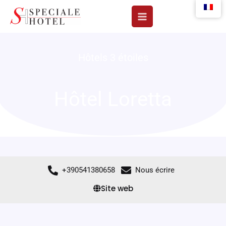
Aller
au
contenu
Hôtels 3 étoiles
Hôtel Loretta
+390541380658
Nous écrire
Site web