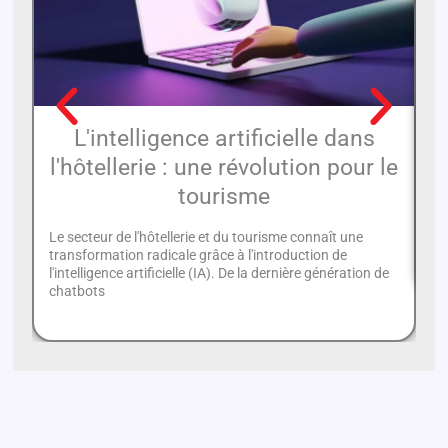
L'intelligence artificielle dans
l'hôtellerie : une révolution pour le
tourisme
La
au
Le secteur de l'hôtellerie et du tourisme connaît une
pa
transformation radicale grâce à l'introduction de
l'intelligence artificielle (IA). De la dernière génération de
chatbots