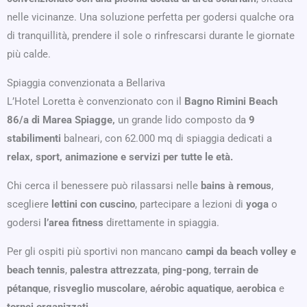
nelle vicinanze. Una soluzione perfetta per godersi qualche ora
di tranquillità, prendere il sole o rinfrescarsi durante le giornate
più calde.
Spiaggia convenzionata a Bellariva
L’Hotel Loretta è convenzionato con il
Bagno Rimini Beach
86/a di Marea Spiagge,
un grande lido composto da
9
stabilimenti
balneari, con 62.000 mq di spiaggia dedicati a
relax, sport, animazione e servizi per tutte le età.
Chi cerca il benessere può rilassarsi nelle
bains à remous
,
scegliere
lettini con cuscino
, partecipare a lezioni di
yoga
o
godersi
l’area fitness
direttamente in spiaggia.
Per gli ospiti più sportivi non mancano
campi da beach volley e
beach tennis
,
palestra attrezzata
,
ping-pong
,
terrain de
pétanque
,
risveglio muscolare
,
aérobic aquatique
,
aerobica
e
tornei organizzati
.