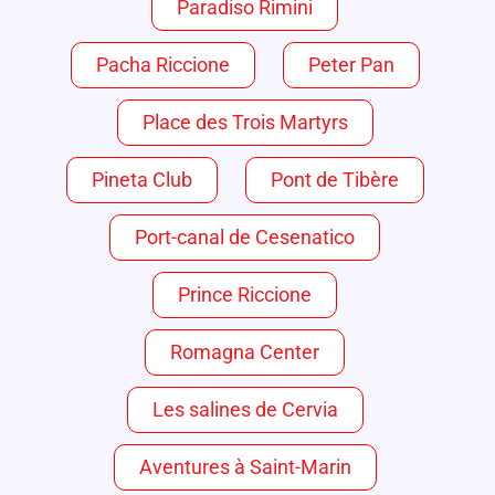
Paradiso Rimini
Pacha Riccione
Peter Pan
Place des Trois Martyrs
Pineta Club
Pont de Tibère
Port-canal de Cesenatico
Prince Riccione
Romagna Center
Les salines de Cervia
Aventures à Saint-Marin