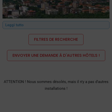
Leggi tutto
FILTRES DE RECHERCHE
ENVOYER UNE DEMANDE À D'AUTRES HÔTELS !
Il existe de nombreux hôtels de différents types, afin de
répondre aux besoins de tous les types de touristes.
ATTENTION ! Nous sommes désolés, mais il n'y a pas d'autres
installations !
Hôtels 3 étoiles et 2 étoiles proposant une gamme de services
de qualité et faisant preuve de toute la courtoisie
caractéristique de l'hospitalité romagnole.