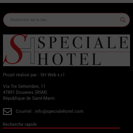
Les hôtels Zadina de Cesenatico proposent diverses solutions :
des hôtels Zadina pour les familles, des hôtels Zadina avec des
formules « tout compris » et bien plus encore. La région offre
également toute une série d'alternatives à l'hôtel, grâce à une
large gamme d'appartements et de résidences Zadina.
Dans cette rubrique de « Spécial Hôtels », vous trouverez l'hôtel
qui correspond le mieux à vos besoins.
Projet réalisé par : SH Web s.r.l
Via Tre Settembre, 11
47891 Douanes (RSM)
République de Saint-Marin
Courriel : info@specialehotel.com
Recherche rapide