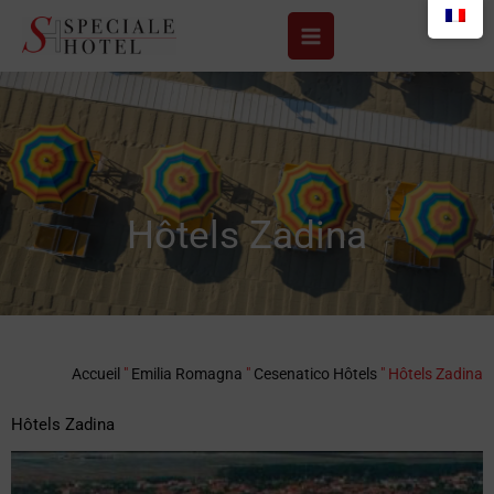
Aller
au
contenu
Hôtels Zadina
Accueil
"
Emilia Romagna
"
Cesenatico Hôtels
"
Hôtels Zadina
Hôtels Zadina