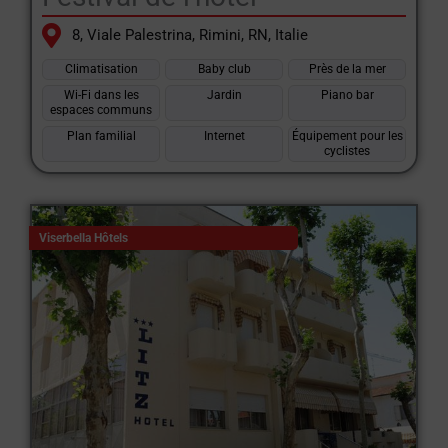
En résumé, les hôtels de Viserbella di Rimini sont idéaux pour
8, Viale Palestrina, Rimini, RN, Italie
les familles et les touristes à la recherche de vacances en bord
de mer avec des services complets, des divertissements, une
Climatisation
Baby club
Près de la mer
bonne cuisine et un environnement accueillant et relaxant.
Wi-Fi dans les
Jardin
Piano bar
espaces communs
Plan familial
Internet
Équipement pour les
cyclistes
Viserbella Hôtels