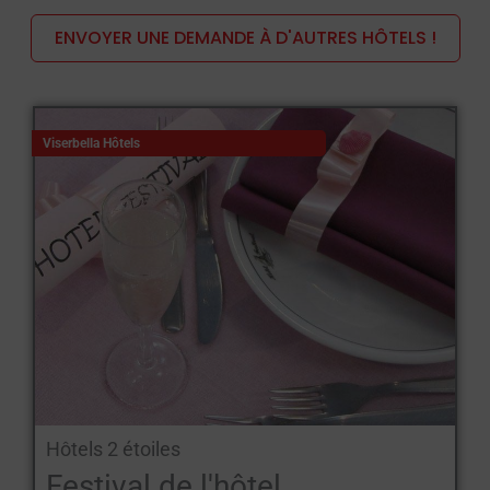
privative.
ENVOYER UNE DEMANDE À D'AUTRES HÔTELS !
Parmi les installations les plus courantes, on trouve des
piscines, des restaurants avec
Cuisine typique de la Romagne
et menu pour enfants
La plage équipée est souvent proche ou
Viserbella Hôtels
reliée à l'hôtel, avec des activités d'animation, des danses de
groupe et des aires de jeux pour les plus petits. La plage
aménagée est souvent à proximité ou directement reliée à
l'hôtel, avec des activités de divertissement, des danses de
groupe et des aires de jeux pour les plus petits.
Les hôtels de Viserbella proposent également des événements
hebdomadaires et des soirées à thème pour divertir les clients
et créer une atmosphère familiale et conviviale. Certains
établissements proposent des formules de pension complète et
des réductions pour les enfants, ainsi que des billets à prix
Hôtels 2 étoiles
réduit pour les parcs d'attractions de Romagne.
Festival de l'hôtel