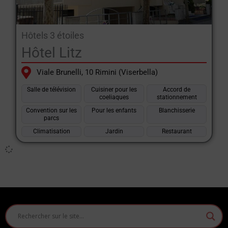
Hôtels 3 étoiles
Hôtel Litz
Viale Brunelli, 10 Rimini (Viserbella)
Salle de télévision
Cuisiner pour les
Accord de
coeliaques
stationnement
Convention sur les
Pour les enfants
Blanchisserie
parcs
Climatisation
Jardin
Restaurant