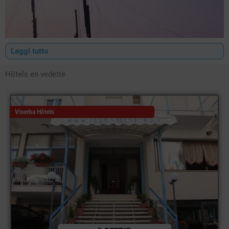
Leggi tutto
Hôtels en vedette
Viserba Hôtels
Viserbella est une fraction de Rimini située entre Viserba et
Torre Predrera.
hôtels Viserbella
Vous pourrez ainsi profiter de
belles vacances sur la Riviera Romagnola à des prix abordables
et surtout dans une zone plus calme que les centres de
divertissement.
Le
hôtels à Viserbella
vont de 2 à 4 étoiles pour répondre aux