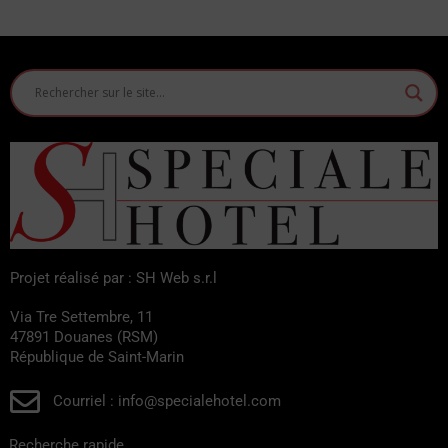
septembre, le CISIM -Studi per l'Insegnamento del Mosaico-
organise des cours d'été de mosaïque et attire chaque année
des étudiants du monde entier à Lido Adriano pour découvrir
l'un des arts anciens les plus précieux que notre culture
romano-byzantine nous a laissés.
Projet réalisé par : SH Web s.r.l
Via Tre Settembre, 11
47891 Douanes (RSM)
République de Saint-Marin
Courriel : info@specialehotel.com
Recherche rapide