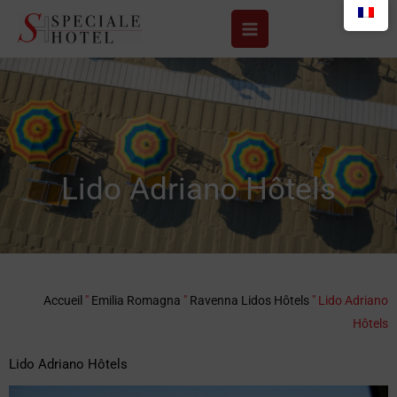
Aller
au
contenu
Lido Adriano Hôtels
Accueil
"
Emilia Romagna
"
Ravenna Lidos Hôtels
"
Lido Adriano
Hôtels
Lido Adriano Hôtels