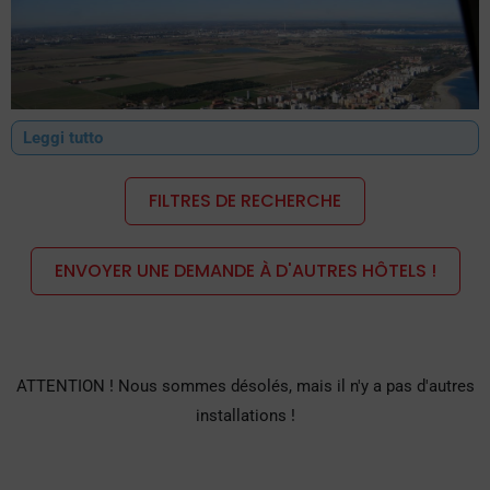
Leggi tutto
FILTRES DE RECHERCHE
ENVOYER UNE DEMANDE À D'AUTRES HÔTELS !
Les hôtels du Lido Adriatico offrent d'innombrables possibilités
de vacances, puisqu'ils proposent des formules tout compris,
ATTENTION ! Nous sommes désolés, mais il n'y a pas d'autres
des hôtels 2-3 étoiles, des hôtels de luxe, des hôtels avec
installations !
piscine, etc. Mais si vous cherchez une autre particularité pour
laquelle choisir un hôtel à Lido a Adriano, sachez que de juin à