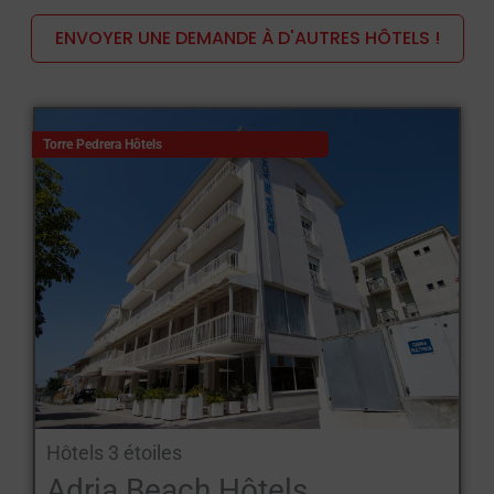
gestion souvent familiale reflétant la tradition d'hospitalité de la
ENVOYER UNE DEMANDE À D'AUTRES HÔTELS !
Romagne.
Caractéristiques principales :
Situation : la plupart des hôtels sont situés en bord de mer ou
Torre Pedrera Hôtels
très près de la plage, avec un accès direct à la mer et à la
promenade piétonne, idéale pour les promenades et les
activités sportives.
Services aux familles : animations pour enfants et adultes, aires
de jeux, baby-sitters, chaises hautes, lits d'enfants et menus
flexibles pour les plus petits. Certains hôtels disposent de
piscines chauffées et d'espaces de détente dédiés aux familles.
Cuisine : menu typique de la Romagne avec des plats frais et
sains, buffets copieux et petits déjeuners "wow" avec des
Hôtels 3 étoiles
produits faits maison et des propositions différentes chaque
Adria Beach Hôtels