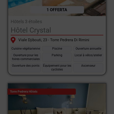
vacances à la plage confortables et agréables.
1 OFFERTA
En résumé, le
hôtels à Torre Pedrera di Rimini
sont idéales pour
ceux qui recherchent des vacances à la plage avec des
Hôtels 3 étoiles
installations familiales complètes, des divertissements, de la
Hôtel Crystal
bonne nourriture et une atmosphère animée mais détendue,
avec la plage et l'amusement sur le pas de la porte.
Viale Djibouti, 23 - Torre Pedrera Di Rimini
Cuisine végétarienne
Piscine
Ouverture annuelle
Ouverture pour les
Parking
Local à vélos/atelier
foires commerciales
Ouverture des ponts
Équipement pour les
Ascenseur
cyclistes
Torre Pedrera Hôtels