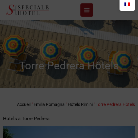
Aller
au
contenu
Torre Pedrera Hôtels
Accueil
"
Emilia Romagna
"
Hôtels Rimini
"
Torre Pedrera Hôtels
Hôtels à Torre Pedrera