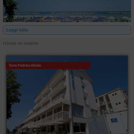
Leggi tutto
Hôtels en vedette
Torre Pedrera Hôtels
Le
hôtels à Torre Pedrera
situés à quelques kilomètres de
Rimini, sont modernes et conviennent aux familles avec enfants
et aux jeunes qui veulent s'amuser. La plupart des
hôtels à Torre
Pedrera
sont situés en bord de mer et sont choisis par ceux qui
souhaitent être à deux pas de la plage pendant la journée et
proches des principaux lieux de vie nocturne.
Nombre d'entre eux proposent des réductions spéciales pour