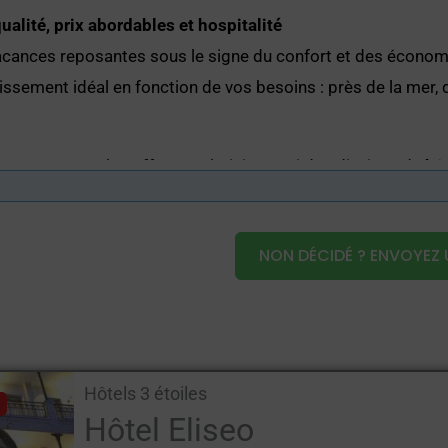
alité, prix abordables et hospitalité
acances reposantes sous le signe du confort et des économi
blissement idéal en fonction de vos besoins : près de la mer,
pour comparer les offres et choisir parmi des dizaines de
hô
oyageurs d'affaires. Les
hôtel 3 étoiles sur la Côte romagno
aleureux et professionnel qui les caractérise.
NON DÉCIDÉ ? ENVOYEZ 
es d'un balcon et de la climatisation
des thermes ou du parc des expositions de Rimini
 Romagne
Hôtels 3 étoiles
illes avec enfants
Hôtel Eliseo