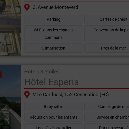
 toute l'année
3, Avenue Monteverdi
es près des thermes
, que ce soit pour participer à un salon 
Parking
Cartes de crédit
p
hôtel 3 étoiles sur la Riviera romagnole
proposent des offr
Wi-Fi dans les espaces
Convention de la pl
communs
iles en Romagne
et découvrez le meilleur de la Côte d'Azur en
Climatisation
Près de la mer
ype de voyageur.
Hôtels 3 étoiles
Hôtel Esperia
V.le Carducci, 152 Cesenatico (FC)
Baby sitter
Concierge de nui
Réduction pour les enfants
Service en chamb
Local à vélos/atelier
Parking sécurisé