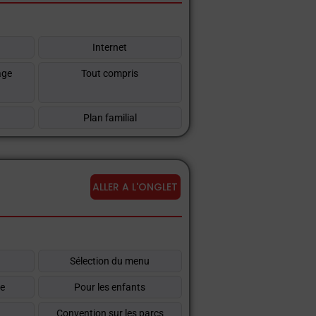
ou passer quelques journées à la mer en
Internet
es promotionnelles, un service de
age
Tout compris
 profitant de la sérénité d'un accueil
Plan familial
ALLER A L'ONGLET
t
Sélection du menu
re
Pour les enfants
Convention sur les parcs