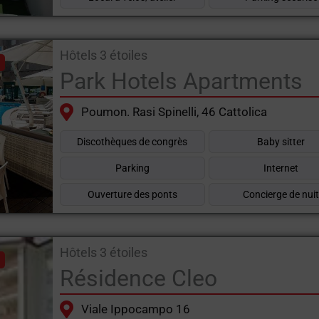
Hôtels 3 étoiles
Park Hotels Apartments
Poumon. Rasi Spinelli, 46 Cattolica
Discothèques de congrès
Baby sitter
Parking
Internet
Ouverture des ponts
Concierge de nui
Hôtels 3 étoiles
Résidence Cleo
Viale Ippocampo 16