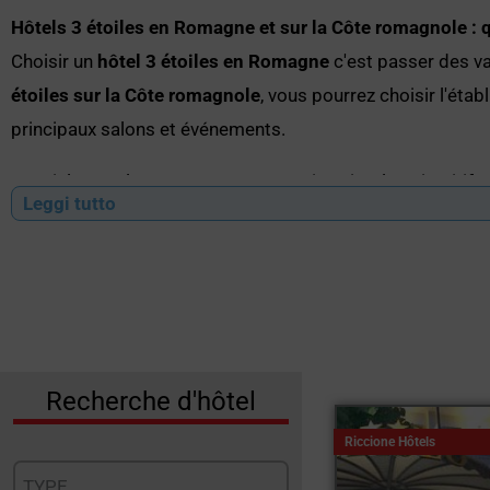
Hôtels 3 étoiles en Romagne et sur la Côte romagnole : qu
Choisir un
hôtel 3 étoiles en Romagne
c'est passer des v
étoiles sur la Côte romagnole
, vous pourrez choisir l'éta
principaux salons et événements.
Speciale Hotel vous propose un service simple et intuitif 
Leggi tutto
pour les familles, les couples, les groupes d'amis et les v
pour leur excellent rapport qualité-prix et pour l'accueil ch
Les avantages d'un
hôtel 3 étoiles en Romagne
:
Des chambres confortables et propres, souvent doté
Emplacement stratégique à proximité de la plage, 
Recherche d'hôtel
Restauration proposant une cuisine typique de la
Riccione Hôtels
Formules tout compris et services destinés aux fam
TYPE