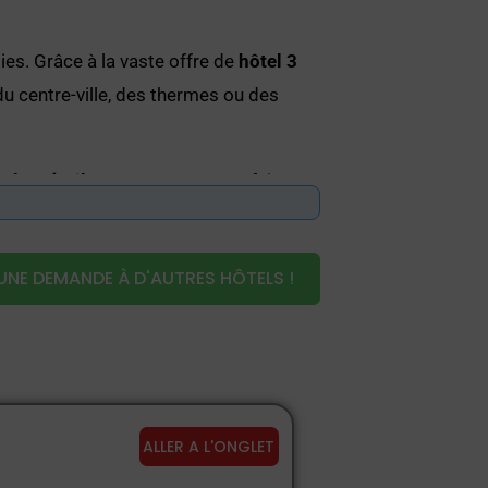
es. Grâce à la vaste offre de
hôtel 3
 du centre-ville, des thermes ou des
tels 3 étoiles en Romagne
, parfaits
le
Ils comptent parmi les plus prisés
UNE DEMANDE À D'AUTRES HÔTELS !
ALLER A L'ONGLET