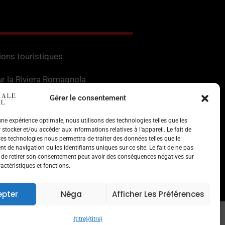
ions touristiques
ur la Riviera Romagnola
Gérer le consentement
'intérêt en Romagne
 une expérience optimale, nous utilisons des technologies telles que les
 pour les services
stocker et/ou accéder aux informations relatives à l'appareil. Le fait de
ces technologies nous permettra de traiter des données telles que le
et monuments
 de navigation ou les identifiants uniques sur ce site. Le fait de ne pas
 de retirer son consentement peut avoir des conséquences négatives sur
actéristiques et fonctions.
attractions
epter
Néga
Afficher Les Préférences
e par cible
{titre}
{titre}