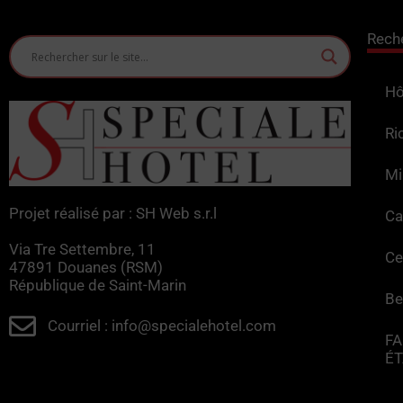
Rech
Hô
Ri
Mi
Projet réalisé par : SH Web s.r.l
Ca
Via Tre Settembre, 11
Ce
47891 Douanes (RSM)
République de Saint-Marin
Be
Courriel : info@specialehotel.com
FA
É