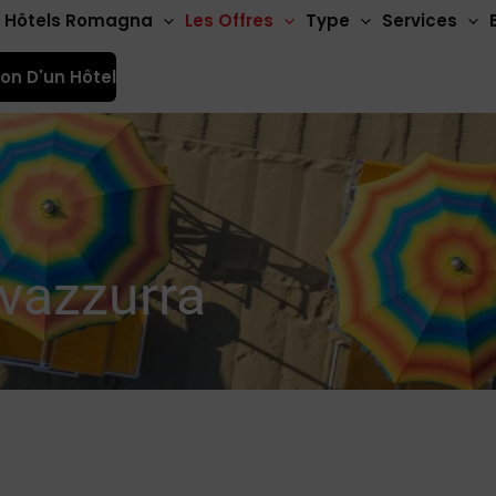
Hôtels Romagna
Les Offres
Type
Services
ion D'un Hôtel
ivazzurra