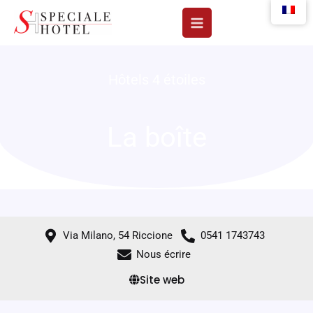
Aller
au
contenu
Hôtels 4 étoiles
La boîte
Via Milano, 54 Riccione
0541 1743743
Nous écrire
Site web