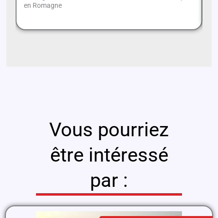
en Romagne
l'
Vous pourriez
être intéressé
par :