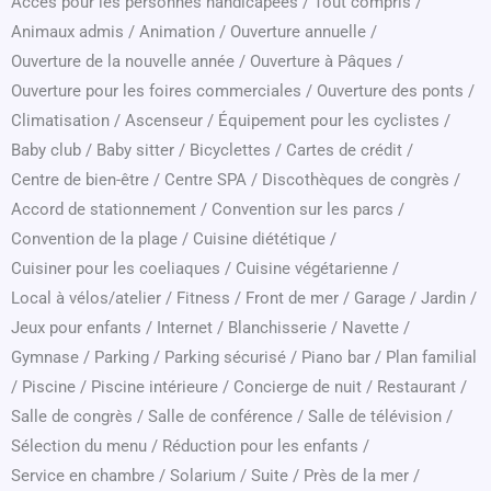
Accès pour les personnes handicapées
/
Tout compris
/
Animaux admis
/
Animation
/
Ouverture annuelle
/
Ouverture de la nouvelle année
/
Ouverture à Pâques
/
Ouverture pour les foires commerciales
/
Ouverture des ponts
/
Climatisation
/
Ascenseur
/
Équipement pour les cyclistes
/
Baby club
/
Baby sitter
/
Bicyclettes
/
Cartes de crédit
/
Centre de bien-être
/
Centre SPA
/
Discothèques de congrès
/
Accord de stationnement
/
Convention sur les parcs
/
Convention de la plage
/
Cuisine diététique
/
Cuisiner pour les coeliaques
/
Cuisine végétarienne
/
Local à vélos/atelier
/
Fitness
/
Front de mer
/
Garage
/
Jardin
/
Jeux pour enfants
/
Internet
/
Blanchisserie
/
Navette
/
Gymnase
/
Parking
/
Parking sécurisé
/
Piano bar
/
Plan familial
/
Piscine
/
Piscine intérieure
/
Concierge de nuit
/
Restaurant
/
Salle de congrès
/
Salle de conférence
/
Salle de télévision
/
Sélection du menu
/
Réduction pour les enfants
/
Service en chambre
/
Solarium
/
Suite
/
Près de la mer
/