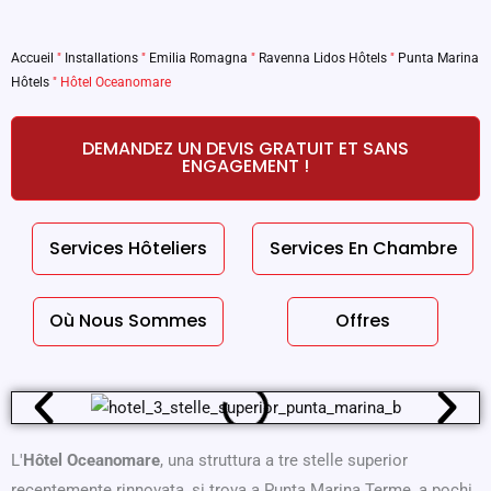
Accueil
"
Installations
"
Emilia Romagna
"
Ravenna Lidos Hôtels
"
Punta Marina
Hôtels
"
Hôtel Oceanomare
DEMANDEZ UN DEVIS GRATUIT ET SANS
ENGAGEMENT !
Services Hôteliers
Services En Chambre
Où Nous Sommes
Offres
L'
Hôtel Oceanomare
, una struttura a tre stelle superior
recentemente rinnovata, si trova a Punta Marina Terme, a pochi