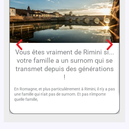
Vous êtes vraiment de Rimini si...
votre famille a un surnom qui se
transmet depuis des générations
Un
!
da
en
En Romagne, et plus particulièrement à Rimini, il n'y a pas
une famille qui n'ait pas de surnom. Et pas n'importe
quelle famille,