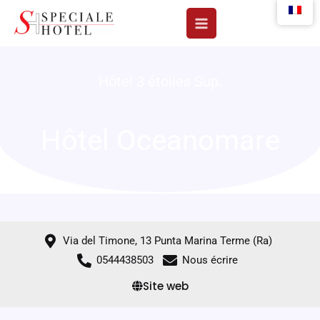
Aller
au
contenu
Hôtel 3 étoiles Sup.
Hôtel Oceanomare
Via del Timone, 13 Punta Marina Terme (Ra)
0544438503
Nous écrire
Site web