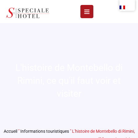
Aller
au
contenu
L'histoire de Montebello di
Rimini, ce qu'il faut voir et
visiter
Accueil
"
Informations touristiques
"
L'histoire de Montebello di Rimini,