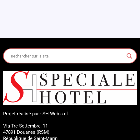
Projet réalisé par : SH Web s.r.l
Via Tre Settembre, 11
47891 Douanes (RSM)
République de Saint-Marin