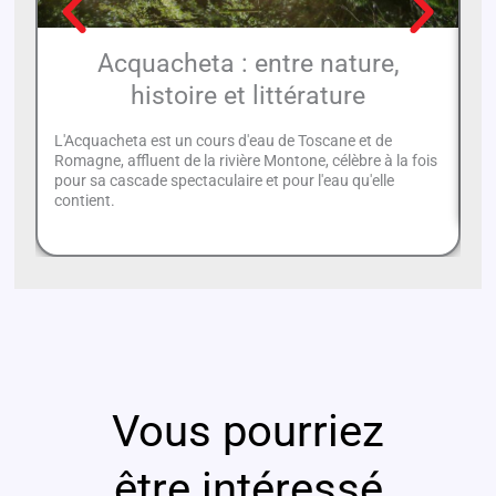
Acquacheta : entre nature,
histoire et littérature
L'Acquacheta est un cours d'eau de Toscane et de
Ca
Romagne, affluent de la rivière Montone, célèbre à la fois
Ro
pour sa cascade spectaculaire et pour l'eau qu'elle
fa
contient.
Vous pourriez
être intéressé