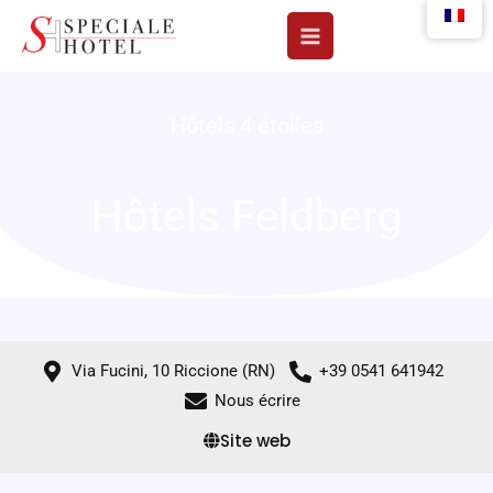
Aller
au
contenu
Hôtels 4 étoiles
Hôtels Feldberg
Via Fucini, 10 Riccione (RN)
+39 0541 641942
Nous écrire
Site web