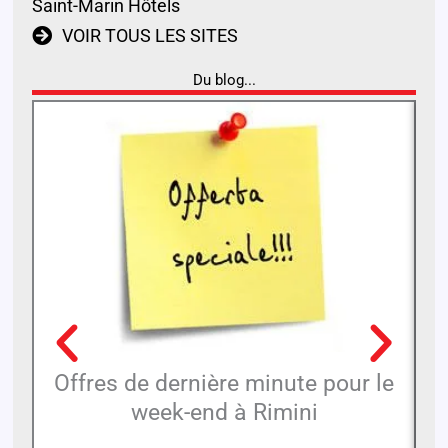
Saint-Marin Hôtels
VOIR TOUS LES SITES
Du blog...
Offres de dernière minute pour le
week-end à Rimini
Le
sy