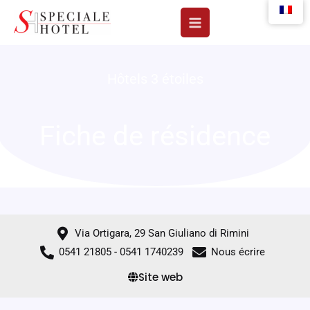
Aller
au
contenu
Hôtels 3 étoiles
Fiche de résidence
Via Ortigara, 29 San Giuliano di Rimini
0541 21805 - 0541 1740239
Nous écrire
Site web