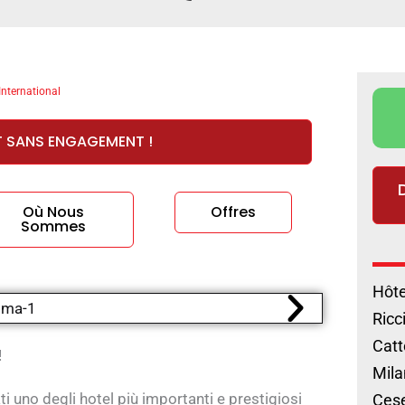
International
T SANS ENGAGEMENT !
Où Nous
Offres
Sommes
Hôte
Ricc
Catt
!
Mila
ti uno degli hotel più importanti e prestigiosi
Cese