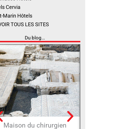
ls Cervia
t-Marin Hôtels
VOIR TOUS LES SITES
Du blog...
Maison du chirurgien
Hôtels pour 