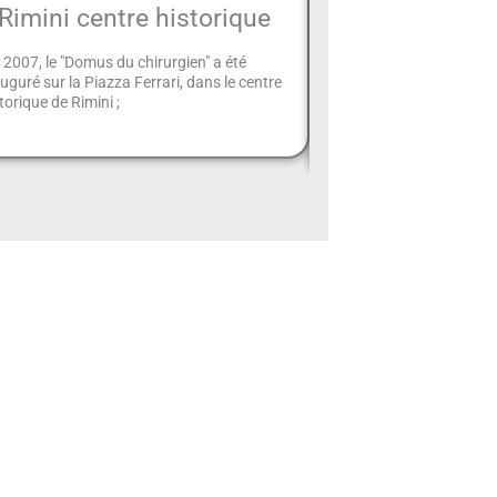
Rimini centre historique
familles e
 2007, le "Domus du chirurgien" a été
L'un des aspects les plu
uguré sur la Piazza Ferrari, dans le centre
de la Riviera Romagnol
torique de Rimini ;
de vacances est l'attenti
l'environnement.