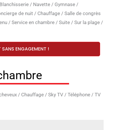
Blanchisserie
/
Navette
/
Gymnase
/
ncierge de nuit
/
Chauffage
/
Salle de congrès
menu
/
Service en chambre
/
Suite
/
Sur la plage
/
T SANS ENGAGEMENT !
 chambre
cheveux
/
Chauffage
/
Sky TV
/
Téléphone
/
TV