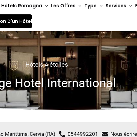
Hôtels Romagna
Les Offres
Type
Services
ion D'un Hôtel
Hôtels 4 étoiles
e Hotel International
no Marittima, Cervia (RA)
0544992201
Nous écrire