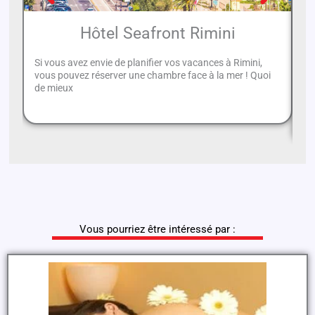
Hôtel Seafront Rimini
Si vous avez envie de planifier vos vacances à Rimini,
vous pouvez réserver une chambre face à la mer ! Quoi
En
de mieux
un
va
Vous pourriez être intéressé par :