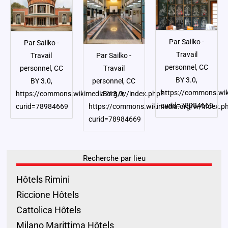
Par Sailko -
Par Sailko -
Travail
Par Sailko -
Travail
personnel, CC
Travail
personnel, CC
BY 3.0,
personnel, CC
BY 3.0,
https://commons.wik
BY 3.0,
https://commons.wikimedia.org/w/index.php?
curid=78984669
https://commons.wikimedia.org/w/index.p
curid=78984669
curid=78984669
Recherche par lieu
Hôtels Rimini
Riccione Hôtels
Cattolica Hôtels
Milano Marittima Hôtels