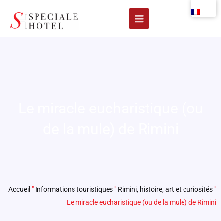
Aller
au
contenu
Le miracle eucharistique (ou
de la mule) de Rimini
Accueil
"
Informations touristiques
"
Rimini, histoire, art et curiosités
"
Le miracle eucharistique (ou de la mule) de Rimini