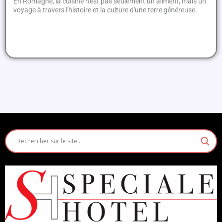
En Romagne, la cuisine n'est pas seulement un aliment, mais un
voyage à travers l'histoire et la culture d'une terre généreuse.