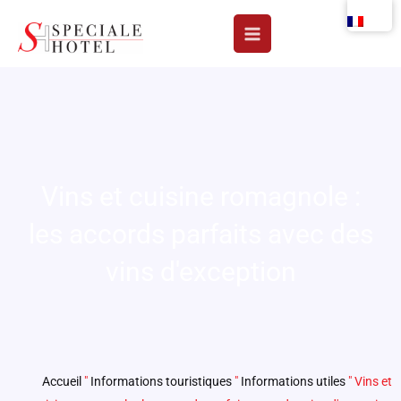
Aller
au
contenu
Vins et cuisine romagnole :
les accords parfaits avec des
vins d'exception
Accueil
"
Informations touristiques
"
Informations utiles
"
Vins et