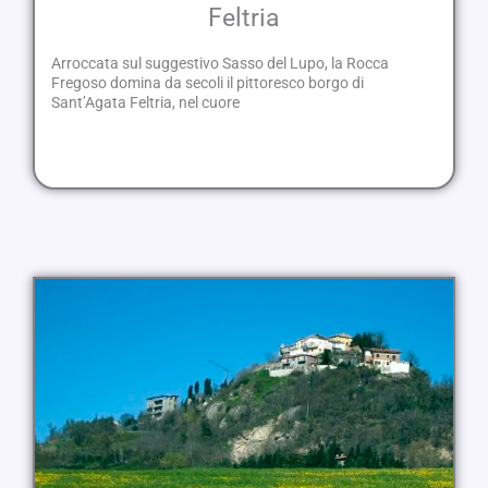
Feltria
Arroccata sul suggestivo Sasso del Lupo, la Rocca
Fregoso domina da secoli il pittoresco borgo di
Sant’Agata Feltria, nel cuore