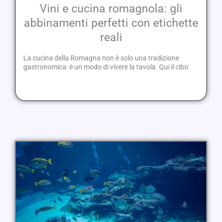
Vini e cucina romagnola: gli
abbinamenti perfetti con etichette
reali
La cucina della Romagna non è solo una tradizione
gastronomica: è un modo di vivere la tavola. Qui il cibo