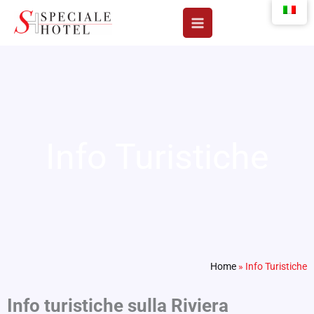
Vai
al
contenuto
Info Turistiche
Home
»
Info Turistiche
Info turistiche sulla Riviera