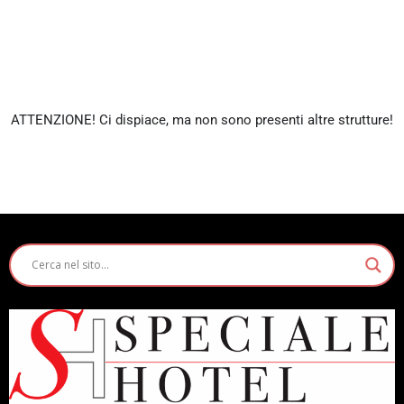
ATTENZIONE! Ci dispiace, ma non sono presenti altre strutture!