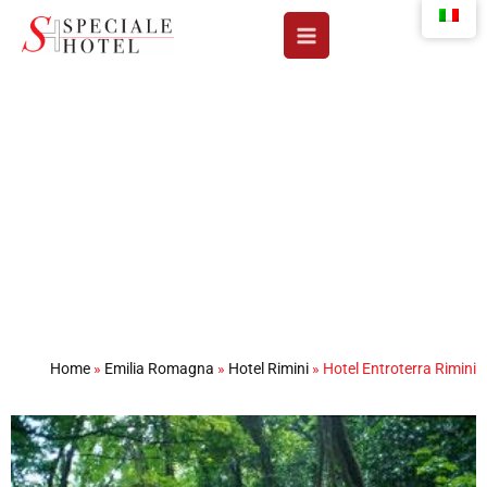
Vai
al
contenuto
Hotel Entroterra Rimini
Home
»
Emilia Romagna
»
Hotel Rimini
»
Hotel Entroterra Rimini