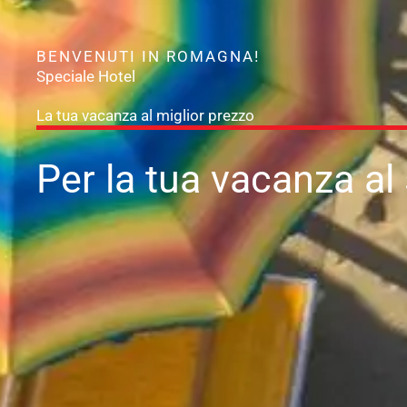
BENVENUTI IN ROMAGNA!
Speciale Hotel
La tua vacanza al miglior prezzo
Per la tua vacanza
al