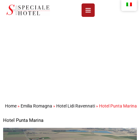
Vai
al
contenuto
Hotel Punta Marina
Home
»
Emilia Romagna
»
Hotel Lidi Ravennati
»
Hotel Punta Marina
Hotel Punta Marina