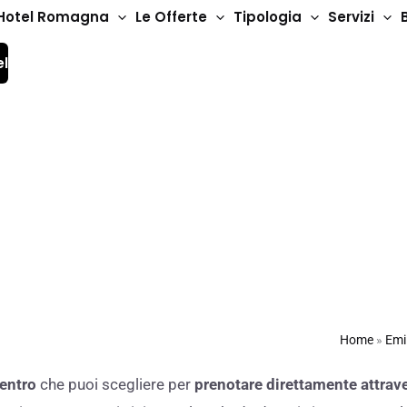
Hotel Romagna
Le Offerte
Tipologia
Servizi
el
o
Home
»
Emi
entro
che puoi scegliere per
prenotare direttamente attrave