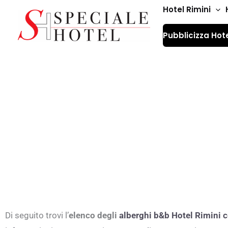
Vai
Hotel Rimini
al
Pubblicizza Hot
contenuto
Hotel Rimini centr
Di seguito trovi l’
elenco degli
alberghi b&b
Hotel Rimini c