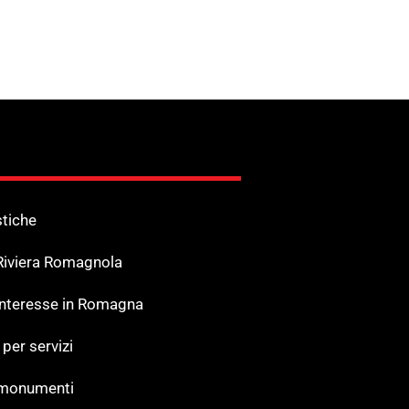
stiche
 Riviera Romagnola
 Interesse in Romagna
 per servizi
 monumenti