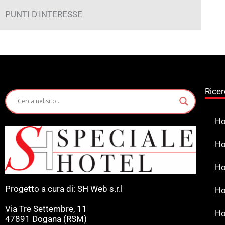
PUNTI D'INTERESSE
Ricer
Ho
Ho
Ho
Progetto a cura di: SH Web s.r.l
Ho
Via Tre Settembre, 11
Ho
47891 Dogana (RSM)