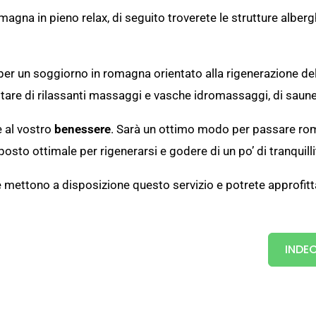
agna in pieno relax, di seguito troverete le strutture alber
r un soggiorno in romagna orientato alla rigenerazione delle
ttare di rilassanti massaggi e vasche idromassaggi, di saune
e al vostro
benessere
. Sarà un ottimo modo per passare rom
 posto ottimale per rigenerarsi e godere di un po’ di tranquilli
 mettono a disposizione questo servizio e potrete approfitta
INDEC