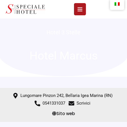
Vai
al
contenuto
Hotel 3 Stelle
Hotel Marcus
Lungomare Pinzon 242, Bellaria Igea Marina (RN)
0541331037
Scrivici
Sito web