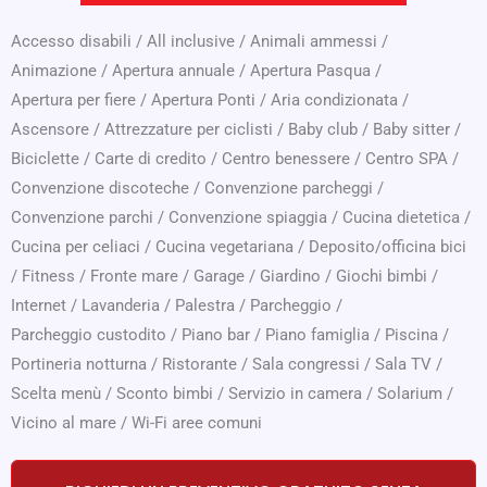
Accesso disabili
/
All inclusive
/
Animali ammessi
/
Animazione
/
Apertura annuale
/
Apertura Pasqua
/
Apertura per fiere
/
Apertura Ponti
/
Aria condizionata
/
Ascensore
/
Attrezzature per ciclisti
/
Baby club
/
Baby sitter
/
Biciclette
/
Carte di credito
/
Centro benessere
/
Centro SPA
/
Convenzione discoteche
/
Convenzione parcheggi
/
Convenzione parchi
/
Convenzione spiaggia
/
Cucina dietetica
/
Cucina per celiaci
/
Cucina vegetariana
/
Deposito/officina bici
/
Fitness
/
Fronte mare
/
Garage
/
Giardino
/
Giochi bimbi
/
Internet
/
Lavanderia
/
Palestra
/
Parcheggio
/
Parcheggio custodito
/
Piano bar
/
Piano famiglia
/
Piscina
/
Portineria notturna
/
Ristorante
/
Sala congressi
/
Sala TV
/
Scelta menù
/
Sconto bimbi
/
Servizio in camera
/
Solarium
/
Vicino al mare
/
Wi-Fi aree comuni