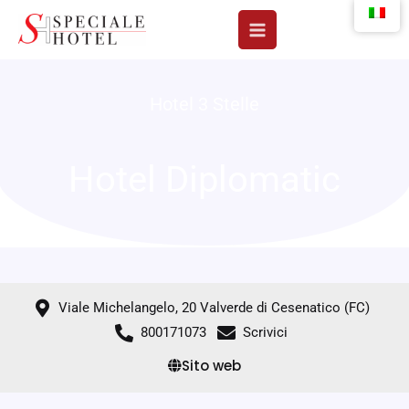
Vai
al
contenuto
Hotel 3 Stelle
Hotel Diplomatic
Viale Michelangelo, 20 Valverde di Cesenatico (FC)
800171073
Scrivici
Sito web