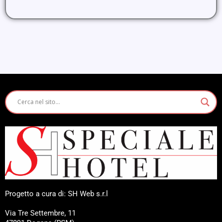
Progetto a cura di: SH Web s.r.l
Via Tre Settembre, 11