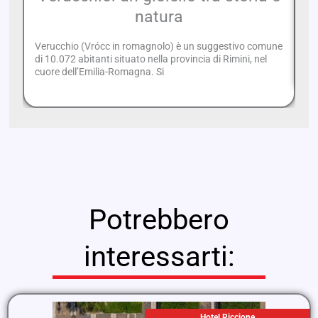
natura
Verucchio (Vrócc in romagnolo) è un suggestivo comune
Fi
di 10.072 abitanti situato nella provincia di Rimini, nel
es
cuore dell’Emilia-Romagna. Si
Potrebbero
interessarti:
Hotel Riccione