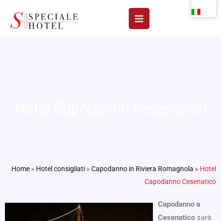
Vai
al
contenuto
Hotel Capodanno Cesenatico
Home
»
Hotel consigliati
»
Capodanno in Riviera Romagnola
»
Hotel
Capodanno Cesenatico
Capodanno a
Cesenatico
sarà