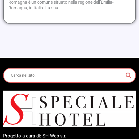
Romagna è un comune situato nella regione dell’Emilia-
Romagna, in Italia. La sua
Progetto a cura di: SH Web s.r.l