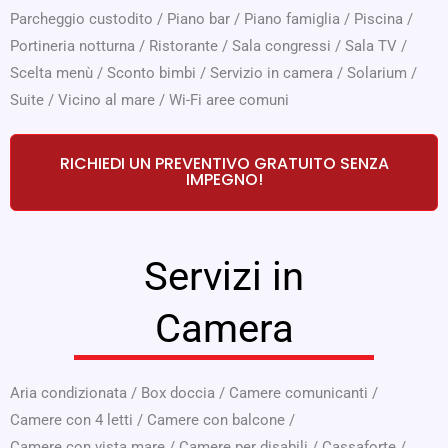
Parcheggio custodito
/
Piano bar
/
Piano famiglia
/
Piscina
/
Portineria notturna
/
Ristorante
/
Sala congressi
/
Sala TV
/
Scelta menù
/
Sconto bimbi
/
Servizio in camera
/
Solarium
/
Suite
/
Vicino al mare
/
Wi-Fi aree comuni
RICHIEDI UN PREVENTIVO GRATUITO SENZA
IMPEGNO!
Servizi in
Camera
Aria condizionata
/
Box doccia
/
Camere comunicanti
/
Camere con 4 letti
/
Camere con balcone
/
Camere con vista mare
/
Camere per disabili
/
Cassaforte
/