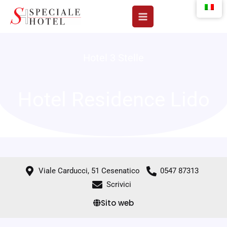
Vai
al
contenuto
Hotel 3 Stelle
Hotel Residence Lido
Viale Carducci, 51 Cesenatico
0547 87313
Scrivici
Sito web