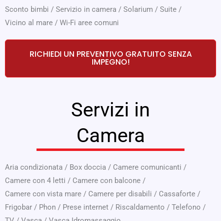
Sconto bimbi
/
Servizio in camera
/
Solarium
/
Suite
/
Vicino al mare
/
Wi-Fi aree comuni
RICHIEDI UN PREVENTIVO GRATUITO SENZA
IMPEGNO!
Servizi in
Camera
Aria condizionata
/
Box doccia
/
Camere comunicanti
/
Camere con 4 letti
/
Camere con balcone
/
Camere con vista mare
/
Camere per disabili
/
Cassaforte
/
Frigobar
/
Phon
/
Prese internet
/
Riscaldamento
/
Telefono
/
TV
/
Vasca
/
Vasca Idromassaggio