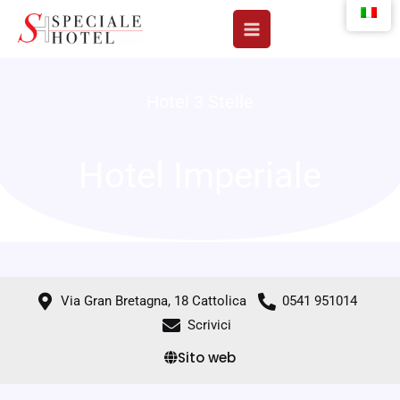
Vai
al
contenuto
Hotel 3 Stelle
Hotel Imperiale
Via Gran Bretagna, 18 Cattolica
0541 951014
Scrivici
Sito web