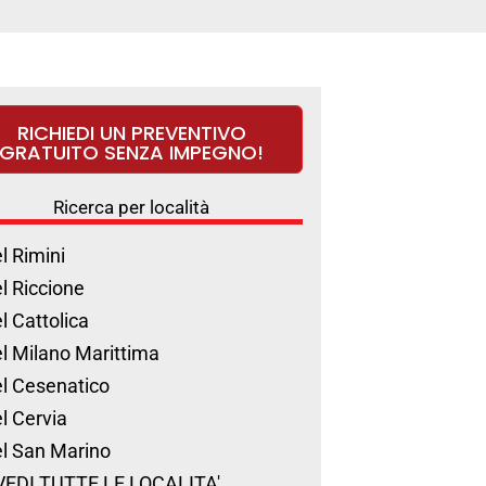
RICHIEDI UN PREVENTIVO
GRATUITO SENZA IMPEGNO!
Ricerca per località
l Rimini
l Riccione
l Cattolica
l Milano Marittima
l Cesenatico
l Cervia
l San Marino
VEDI TUTTE LE LOCALITA'