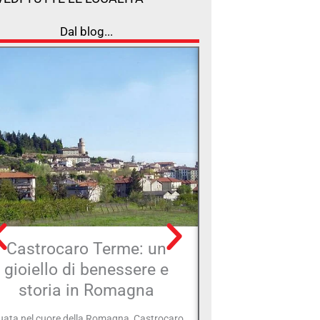
Dal blog...
Castrocaro Terme: un
La Chiesa di 
gioiello di benessere e
dei Servi (o S
storia in Romagna
Corte) a
uata nel cuore della Romagna, Castrocaro
La Chiesa di Santa Maria 