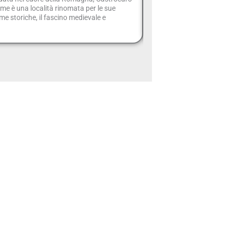
me è una località rinomata per le sue
ufficialmente nota come
me storiche, il fascino medievale e
Maria in Corte, è uno dei