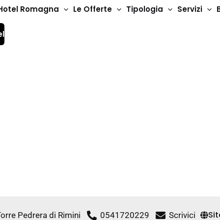
Hotel Romagna
Le Offerte
Tipologia
Servizi
el
Hotel 3 Stelle
Hotel Crystal
Si
 Torre Pedrera di Rimini
0541720229
Scrivici