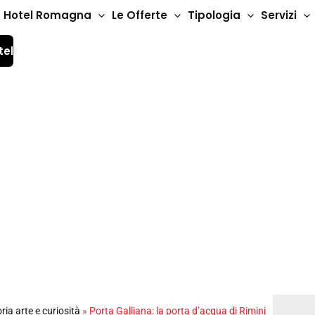
Hotel Romagna
Le Offerte
Tipologia
Servizi
tel
porta d’acqua di Rimi
oria arte e curiosità
»
Porta Galliana: la porta d’acqua di Rimini