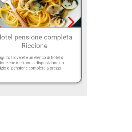
otel pensione completa
Hotel con aria
Riccione
Rimi
eguito troverete un elenco di hotel di
Di seguito troverete un uti
ione che mettono a disposizione un
strutture alberghiere, sit
izio di pensione completa a prezzi
dispongono del servizio d