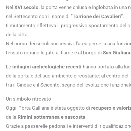
Nel
XVI secolo
, la porta venne chiusa e inglobata in una 
nel Settecento con il nome di “
Torrione dei Cavalieri
”.
Il mutamento rifletteva il progressivo spostamento del po
della città.
Nel corso dei secoli successivi, l’area perse la sua funzi
tessuto urbano legato al fiume e al borgo di
San Giulian
Le
indagini archeologiche recenti
hanno portato alla luc
della porta e del suo ambiente circostante: al centro dell
tra il Cinque e il Seicento, segno dell’evoluzione funziona
Un simbolo ritrovato
Oggi, Porta Galliana è stata oggetto di
recupero e valori
della
Rimini sotterranea e nascosta
.
Grazie a passerelle pedonali e interventi di riqualificazio