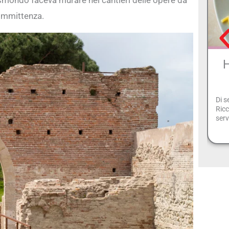
committenza.
H
Di s
Ricc
serv