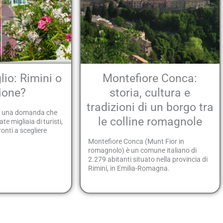
io: Rimini o
Montefiore Conca:
ione?
storia, cultura e
tradizioni di un borgo tra
 È una domanda che
le colline romagnole
e migliaia di turisti,
pronti a scegliere
Montefiore Conca (Munt Fior in
romagnolo) è un comune italiano di
2.279 abitanti situato nella provincia di
Rimini, in Emilia-Romagna.