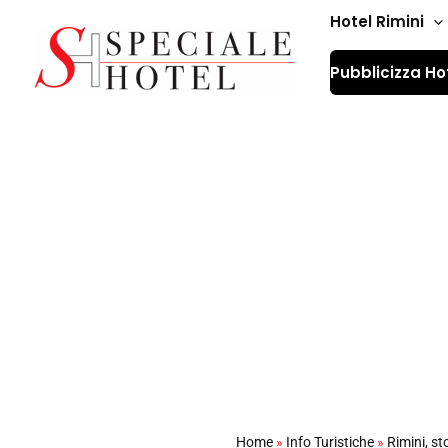
Vai
Hotel Rimini
al
Pubblicizza Ho
contenuto
Porta Galliana: la 
Home
»
Info Turistiche
»
Rimini, st