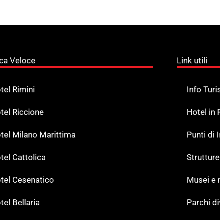
ca Veloce
Link utili
tel Rimini
Info Turi
tel Riccione
Hotel in
tel Milano Marittima
Punti di
tel Cattolica
Strutture
tel Cesenatico
Musei e
tel Bellaria
Parchi d