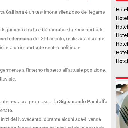
Hotel
ta Galliana
è un testimone silenzioso del legame
Hotel
Hotel
 collegamento tra la città murata e la zona portuale
Hotel
iva federiciana
del XIII secolo, realizzata durante
Hotel
i era un importante centro politico e
Hotel
Hote
germente all’interno rispetto all’attuale posizione,
fluviale.
rtante restauro promosso da
Sigismondo Pandolfo
cenate.
inizi del Novecento: durante alcuni scavi, venne
ismondo faceva murare nei cantieri delle opere da