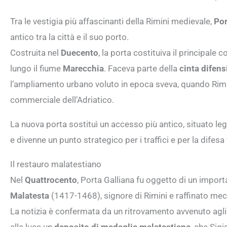
Tra le vestigia più affascinanti della Rimini medievale,
Por
antico tra la città e il suo porto.
Costruita nel
Duecento
, la porta costituiva il principale
lungo il fiume
Marecchia
. Faceva parte della
cinta difens
l’ampliamento urbano voluto in epoca sveva, quando Rimin
commerciale dell’Adriatico.
La nuova porta sostituì un accesso più antico, situato leg
e divenne un punto strategico per i traffici e per la difesa 
Il restauro malatestiano
Nel
Quattrocento
, Porta Galliana fu oggetto di un impo
Malatesta
(1417-1468), signore di Rimini e raffinato me
La notizia è confermata da un ritrovamento avvenuto agli 
alla luce un
deposito di medaglie malatestiane
, che Sig