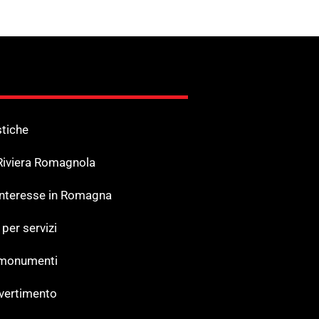
stiche
 Riviera Romagnola
 Interesse in Romagna
 per servizi
 monumenti
ivertimento