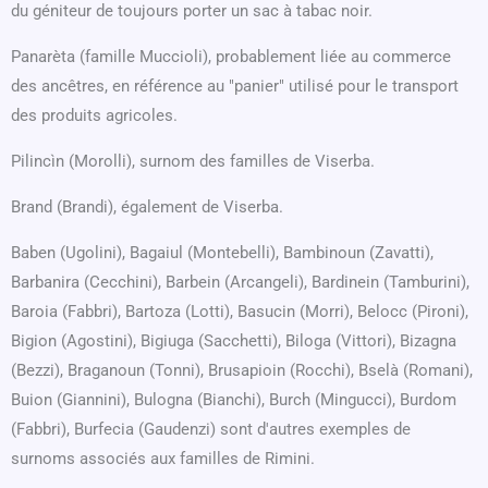
du géniteur de toujours porter un sac à tabac noir.
Panarèta (famille Muccioli), probablement liée au commerce
des ancêtres, en référence au "panier" utilisé pour le transport
des produits agricoles.
Pilincìn (Morolli), surnom des familles de Viserba.
Brand (Brandi), également de Viserba.
Baben (Ugolini), Bagaiul (Montebelli), Bambinoun (Zavatti),
Barbanira (Cecchini), Barbein (Arcangeli), Bardinein (Tamburini),
Baroia (Fabbri), Bartoza (Lotti), Basucin (Morri), Belocc (Pironi),
Bigion (Agostini), Bigiuga (Sacchetti), Biloga (Vittori), Bizagna
(Bezzi), Braganoun (Tonni), Brusapioin (Rocchi), Bselà (Romani),
Buion (Giannini), Bulogna (Bianchi), Burch (Mingucci), Burdom
(Fabbri), Burfecia (Gaudenzi) sont d'autres exemples de
surnoms associés aux familles de Rimini.