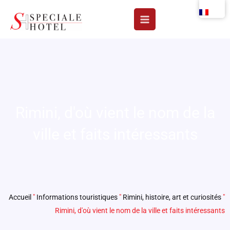
Aller
au
contenu
Rimini, d'où vient le nom de la
ville et faits intéressants
Accueil
"
Informations touristiques
"
Rimini, histoire, art et curiosités
"
Rimini, d'où vient le nom de la ville et faits intéressants