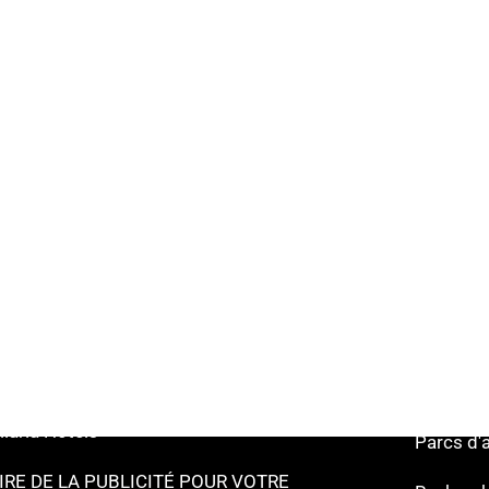
erche rapide
Liens utiles
tels Rimini
Informat
ccione Hôtels
Hôtels s
lano Marittima Hôtels
Points d
ttolica Hôtels
Facilités
senatico Hôtels
Musées 
llaria Hôtels
Parcs d'
IRE DE LA PUBLICITÉ POUR VOTRE