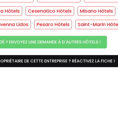
ma Hôtels
Cesenatico Hôtels
Misano Hôtels
T SANS ENGAGEMENT !
venna Lidos
Pesaro Hôtels
Saint-Marin Hôte
 chambre
DÉ ? ENVOYEZ UNE DEMANDE À D'AUTRES HÔTELS !
/
Sèche-cheveux
/
Chauffage
/
Téléphone
OPRIÉTAIRE DE CETTE ENTREPRISE ? RÉACTIVEZ LA FICHE !
s
pour cette installation... :(