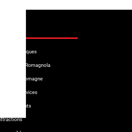
ions touristiques
ur la Riviera Romagnola
'intérêt en Romagne
 pour les services
et monuments
attractions