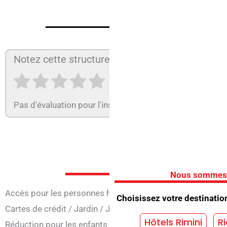
Notez cette structure :
Pas d'évaluation pour l'instant ! Soyez le premier à évalu
Services de
Nous sommes dé
Accès pour les personnes handicapées
/
Ouverture à Pâq
Choisissez votre destinatio
Cartes de crédit
/
Jardin
/
Jeux pour enfants
/
Parking
/
Pi
Hôtels Rimini
Ri
Réduction pour les enfants
/
Solarium