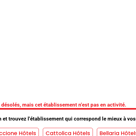
er cette structure.
 l'hôtel
solés, mais cet établissement n'est pas en activité.
ues
/
Climatisation
/
Ascenseur
/
Bicyclettes
/
n et trouvez l'établissement qui correspond le mieux à vos
ano bar
/
Piscine
/
Chauffage
/
ccione Hôtels
Cattolica Hôtels
Bellaria Hôtel