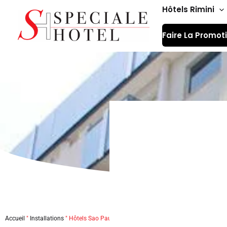
Aller
Hôtels Rimini
au
Faire La Promot
contenu
Accueil
"
Installations
"
Hôtels Sao Paulo