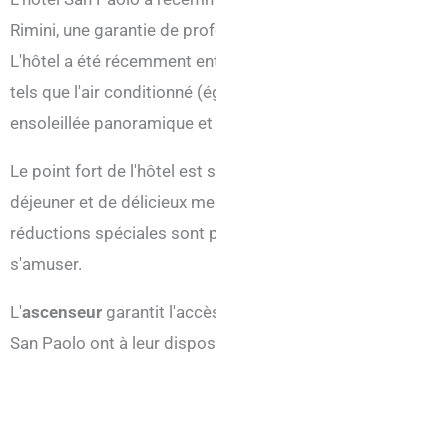
Rimini, une garantie de professionnalisme et d'expérience.
L'hôtel a été récemment entièrement rénové et dispose de
tels que l'air conditionné (également fourni dans la chamb
ensoleillée panoramique et une salle de bains avec douch
Le point fort de l'hôtel est sa délicieuse cuisine romagnol
déjeuner et de délicieux menus typiques pour le déjeuner e
réductions spéciales sont prévues et des espaces leur sont
s'amuser.
L'
ascenseur
garantit l'accès aux étages même pour les pers
San Paolo ont à leur disposition la
piscine
de l'Eurhotel, si