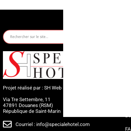
Rech
Hô
Ri
Mi
Projet réalisé par : SH Web s.r.l
Ca
Via Tre Settembre, 11
Ce
47891 Douanes (RSM)
République de Saint-Marin
Be
Courriel : info@specialehotel.com
FA