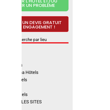
RÉCLAMER L'HÔTEL ET/OU
SIGNALER UN PROBLÈME
DEMANDEZ UN DEVIS GRATUIT
ET SANS ENGAGEMENT !
Recherche par lieu
ls Rimini
ione Hôtels
olica Hôtels
no Marittima Hôtels
natico Hôtels
ls Cervia
t-Marin Hôtels
VOIR TOUS LES SITES