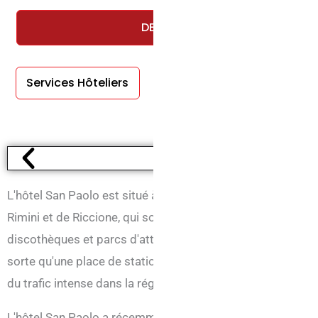
DEMANDEZ UN DEVIS GRATUIT E
Services Hôteliers
Services En
Chambre
L'hôtel San Paolo est situé à Miramare di Rimini, dans une
Rimini et de Riccione, qui sont parfaitement reliées par les
discothèques et parcs d'attractions de la région. L'hôtel 
sorte qu'une place de stationnement est toujours disponib
du trafic intense dans la région.
L'hôtel San Paolo a récemment rejoint le groupe Devira Hot