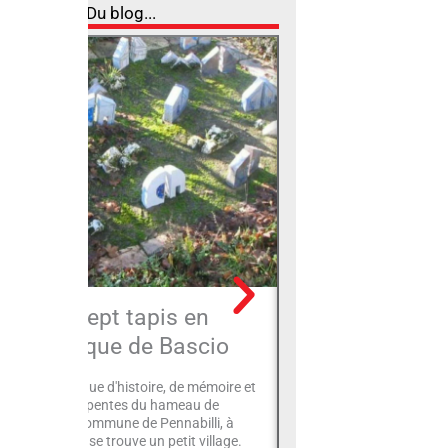
Du blog...
Les sept tapis en
Catégories, 
céramique de Bascio
étoiles, comme
hôt
conte céramique d'histoire, de mémoire et
 poésie Sur les pentes du hameau de
Classification des hôtels
cio, dans la commune de Pennabilli, à
étoiles : fonctionnement
ntrée de la ville, se trouve un petit village.