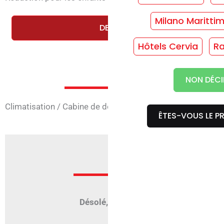
Milano Maritti
DEMANDEZ UN DEVIS GRATUIT E
Hôtels Cervia
Ra
Services en
NON DÉCI
Climatisation
/
Cabine de douche
/
Chambres à 4 lits
/
Sûr
ÊTES-VOUS LE PR
Offre
Désolé, mais aucune offre n'est active 