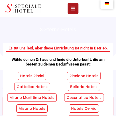
Zum
Inhalt
springen
3-Sterne-Hotels
Hotels Sao Paulo
Es tut uns leid, aber diese Einrichtung ist nicht in Betrieb.
Wähle deinen Ort aus und finde die Unterkunft, die am
besten zu deinen Bedürfnissen passt:
Hotels Rimini
Riccione Hotels
Cattolica Hotels
Bellaria Hotels
Startseite
"
Einrichtungen
"
Hotels Sao Paulo
Milano Marittima Hotels
Cesenatico Hotels
FORDERN SIE EIN KOSTENLOSES UND
UNVERBINDLICHES ANGEBOT AN!
Misano Hotels
Hotels Cervia