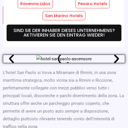
Ravenna Lidos
Pesaro Hotels
Hotel
Zimmer-Dienste
San Marino Hotels
Dienstleistungen
SIND SIE DER INHABER DIESES UNTERNEHMENS?
AKTIVIEREN SIE DEN EINTRAG WIEDER!
Wo Wir Sind
Angebote
L’hotel San Paolo si trova a Miramare di Rimini, in una zona
marittima strategica, molto vicina sia a Rimini e Riccione,
perfettamente collegate con mezzi pubblici verso tutte i
principali locali, discoteche e parchi divertimento della zona. La
struttura offre anche un parcheggio privato coperto, che
permette di avere un posto auto sempre a disposizione,
dettaglio piuttosto rilevante tenendo conto dell’intensità di
traffico nella zona.