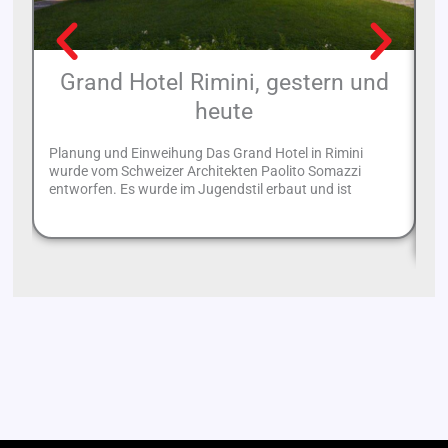
Grand Hotel Rimini, gestern und
heute
Planung und Einweihung Das Grand Hotel in Rimini
wurde vom Schweizer Architekten Paolito Somazzi
We
entworfen. Es wurde im Jugendstil erbaut und ist
da
an