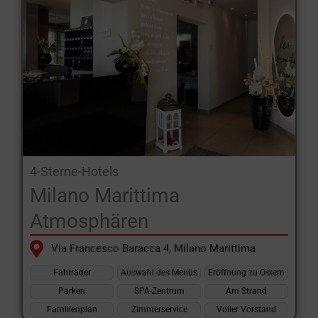
Familien geeignet ist.
Viele davon befinden sich in der Nähe des 9 km langen, feinen
Sandstrandes, der dank des gleichmäßigen, gefahrlosen
Meeresbodens auch für Kinder geeignet ist.
Im Vergleich zu anderen Badeorten hat Milano Marittima jedoch
einen zusätzlichen Vorteil! Dahinter befindet sich nämlich ein
jahrhundertealter Pinienwald, ideal für Ausflüge in die Natur.
In der Nähe der
Hotels in Milano Marittima
finden Sie zahlreiche
4-Sterne-Hotels
Sehenswürdigkeiten wie Naturparks, Kirchen und Plätze.
Milano Marittima
Atmosphären
Wer sich für einen Aufenthalt in dieser Anlage entscheidet, hat
also die Möglichkeit, einen Urlaub voller Entspannung, Spaß und
Via Francesco Baracca 4, Milano Marittima
Natur in einer eleganten und lebendigen Umgebung zu
verbringen.
Fahrräder
Auswahl des Menüs
Eröffnung zu Ostern
Parken
SPA-Zentrum
Am Strand
Besondere Hotels in Milano Marittima
bietet seine nützlichsten
Familienplan
Zimmerservice
Voller Vorstand