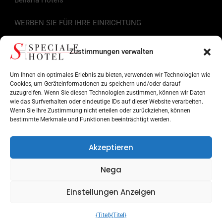
WERBEN SIE FÜR IHRE EINRICHTUNG
Nützliche Links
Zustimmungen verwalten
Tourist-Information
Um Ihnen ein optimales Erlebnis zu bieten, verwenden wir Technologien wie
Cookies, um Geräteinformationen zu speichern und/oder darauf
zuzugreifen. Wenn Sie diesen Technologien zustimmen, können wir Daten
Hotels an der Romagnolischen Riviera
wie das Surfverhalten oder eindeutige IDs auf dieser Website verarbeiten.
Wenn Sie Ihre Zustimmung nicht erteilen oder zurückziehen, können
Sehenswertes in der Romagna
bestimmte Merkmale und Funktionen beeinträchtigt werden.
Einrichtungen für Dienstleistungen
Akzeptieren
Museen und Denkmäler
Nega
Vergnügungsparks
Einstellungen Anzeigen
Suche nach Ziel
{Titel}
{Titel}
UNENTSCHLOSSEN? SENDEN SIE ANFRAGEN AN