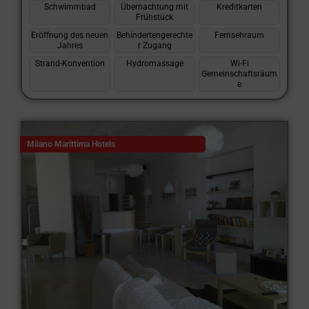
Schwimmbad
Übernachtung mit
Kreditkarten
Frühstück
Eröffnung des neuen
Behindertengerechte
Fernsehraum
Jahres
r Zugang
Strand-Konvention
Hydromassage
Wi-Fi
Gemeinschaftsräum
e
Milano Marittima Hotels