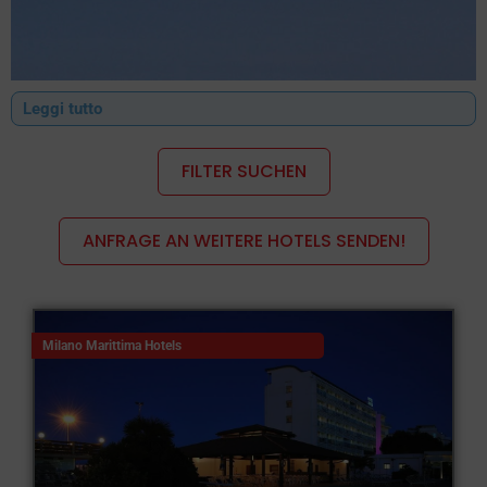
Leggi tutto
FILTER SUCHEN
ANFRAGE AN WEITERE HOTELS SENDEN!
Berühmter Fremdenverkehrsort in der Gemeinde Cervia, sehr
beliebt bei jungen Leuten, die sich die
Hotels in Milano
Milano Marittima Hotels
Marittima
immer häufiger als Urlaubsziel genutzt.
Die
Hotels in Milano Marittima
sind zahlreich und erstrecken
sich sowohl im Stadtzentrum als auch entlang der gesamten
Strandpromenade der Riviera Romagna.