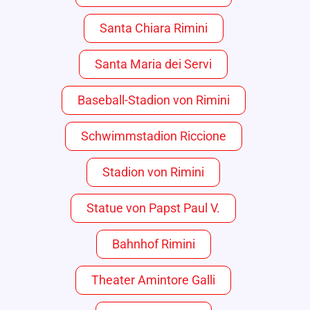
Santa Chiara Rimini
Santa Maria dei Servi
Baseball-Stadion von Rimini
Schwimmstadion Riccione
Stadion von Rimini
Statue von Papst Paul V.
Bahnhof Rimini
Theater Amintore Galli