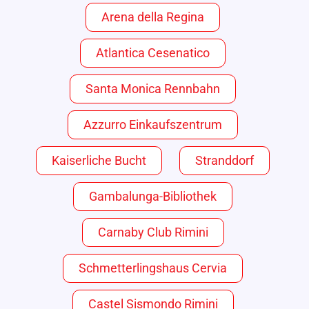
Arena della Regina
Atlantica Cesenatico
Santa Monica Rennbahn
Azzurro Einkaufszentrum
Kaiserliche Bucht
Stranddorf
Gambalunga-Bibliothek
Carnaby Club Rimini
Schmetterlingshaus Cervia
Castel Sismondo Rimini