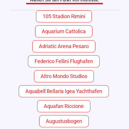
Wählen Sie den Punkt von Interesse:
105 Stadion Rimini
Aquarium Cattolica
Adriatic Arena Pesaro
Federico Fellini Flughafen
Altro Mondo Studios
Aquabell Bellaria Igea Yachthafen
Aquafan Riccione
Augustusbogen