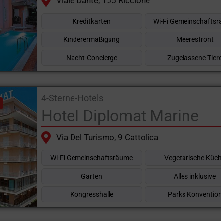
Viale Dante, 155 Riccione
Kreditkarten
Wi-Fi Gemeinschafts
Kinderermäßigung
Meeresfront
Nacht-Concierge
Zugelassene Tier
4-Sterne-Hotels
Hotel Diplomat Marine
Via Del Turismo, 9 Cattolica
Wi-Fi Gemeinschaftsräume
Vegetarische Küc
Garten
Alles inklusive
Kongresshalle
Parks Konventio