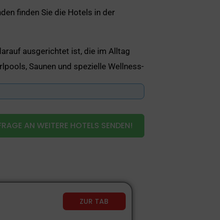
en finden Sie die Hotels in der
arauf ausgerichtet ist, die im Alltag
lpools, Saunen und spezielle Wellness-
Momente zu zweit zu verbringen und die
und ein wenig Ruhe und Gelassenheit zu
RAGE AN WEITERE HOTELS SENDEN!
hkeiten profitieren.
ZUR TAB