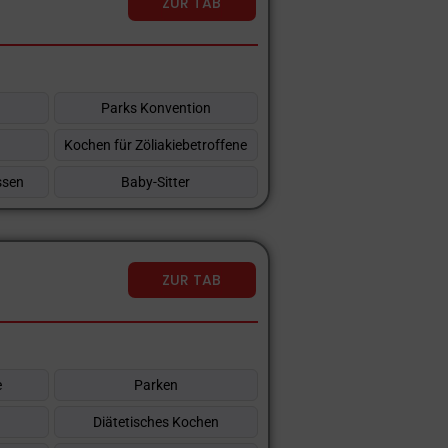
ZUR TAB
Parks Konvention
Kochen für Zöliakiebetroffene
ssen
Baby-Sitter
ZUR TAB
e
Parken
Diätetisches Kochen