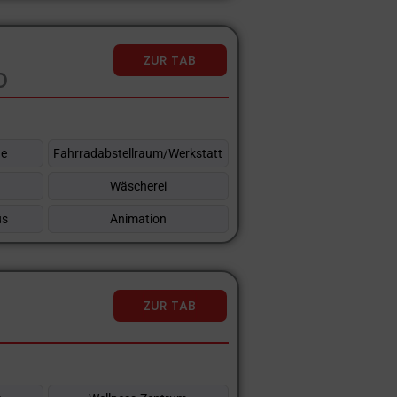
ZUR TAB
o
he
Fahrradabstellraum/Werkstatt
Wäscherei
üs
Animation
ZUR TAB