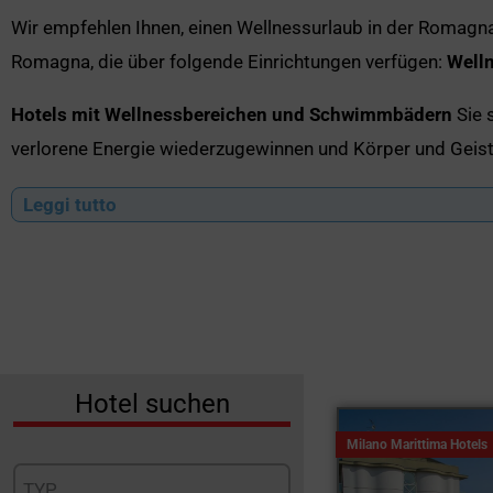
Wir empfehlen Ihnen, einen Wellnessurlaub in der Romagna
Romagna, die über folgende Einrichtungen verfügen:
Well
Hotels mit Wellnessbereichen und Schwimmbädern
Sie s
verlorene Energie wiederzugewinnen und Körper und Geist
Programme.
Leggi tutto
Endlich könnt ihr ein ganzes Wochenende ganz eurer
Well
Lust auf Zweisamkeit wiederzuentdecken. Auch ältere Mens
genießen.
Unter
Romagna
Es gibt viele
Hotel mit Wellnessbereich
di
Hotel suchen
Milano Marittima Hotels
TYP