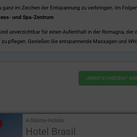
 ganz im Zeichen der Entspannung zu verbringen. Im Folgend
ness- und Spa-Zentrum
ind unverzichtbar für einen Aufenthalt in der Romagna, der d
 zu pflegen. Genießen Sie entspannende Massagen und Whir
ness
. Das ist eine hervorragende Möglichkeit, romantische 
chen finden hier den idealen Ort, um neue Kraft zu tanken 
UNENTSCHIEDEN? ANF
e diesen Service anbieten, und Sie können von vielen Möglic
4-Sterne-Hotels
Hotel Brasil