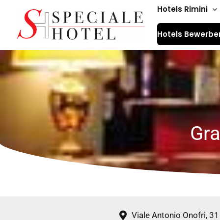
Zum
Hotels Rimini
Inhalt
Hotels Bewerbe
springen
Gra
Viale Antonio Onofri, 3