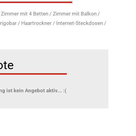
/
Zimmer mit 4 Betten
/
Zimmer mit Balkon
/
rigobar
/
Haartrockner
/
Internet-Steckdosen
/
ote
ng ist kein Angebot aktiv... :(