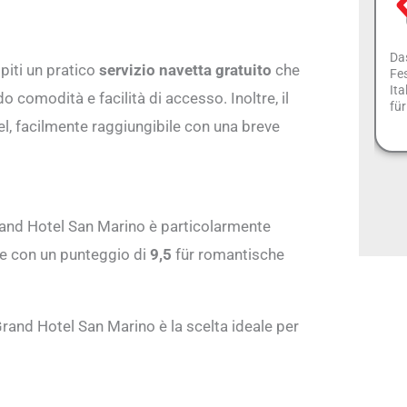
Da
piti un pratico
servizio navetta gratuito
che
Fes
Ita
o comodità e facilità di accesso. Inoltre, il
für
tel, facilmente raggiungibile con una breve
l Grand Hotel San Marino è particolarmente
ne con un punteggio di
9,5
für romantische
Grand Hotel San Marino è la scelta ideale per