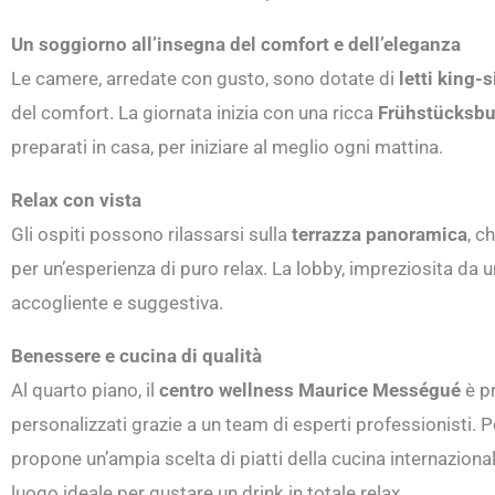
Un soggiorno all’insegna del comfort e dell’eleganza
Le camere, arredate con gusto, sono dotate di
letti king-s
del comfort. La giornata inizia con una ricca
Frühstücksbu
preparati in casa, per iniziare al meglio ogni mattina.
Relax con vista
Gli ospiti possono rilassarsi sulla
terrazza panoramica
, c
per un’esperienza di puro relax. La lobby, impreziosita da
accogliente e suggestiva.
Benessere e cucina di qualità
Al quarto piano, il
centro wellness Maurice Mességué
è pr
personalizzati grazie a un team di esperti professionisti. Per
propone un’ampia scelta di piatti della cucina internazional
luogo ideale per gustare un drink in totale relax.