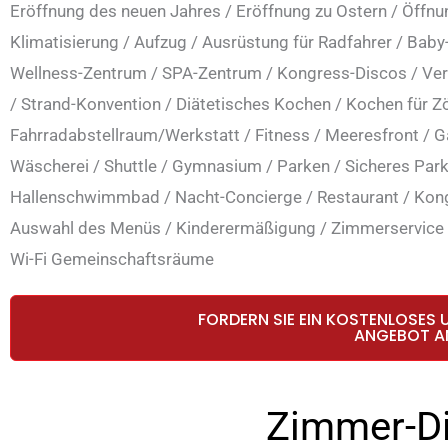
Eröffnung des neuen Jahres
/
Eröffnung zu Ostern
/
Öffnu
Klimatisierung
/
Aufzug
/
Ausrüstung für Radfahrer
/
Baby
Wellness-Zentrum
/
SPA-Zentrum
/
Kongress-Discos
/
Ver
/
Strand-Konvention
/
Diätetisches Kochen
/
Kochen für Zö
Fahrradabstellraum/Werkstatt
/
Fitness
/
Meeresfront
/
G
Wäscherei
/
Shuttle
/
Gymnasium
/
Parken
/
Sicheres Par
Hallenschwimmbad
/
Nacht-Concierge
/
Restaurant
/
Kong
Auswahl des Menüs
/
Kinderermäßigung
/
Zimmerservice
Wi-Fi Gemeinschaftsräume
FORDERN SIE EIN KOSTENLOSES 
ANGEBOT A
Zimmer-D