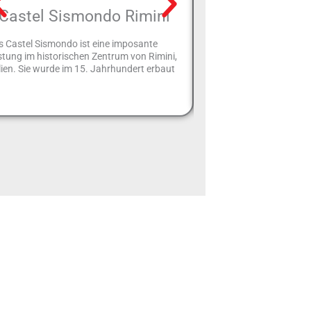
Castel Sismondo Rimini
Gasthaus „No
s Castel Sismondo ist eine imposante
Das „Locanda Nonna Adri
tung im historischen Zentrum von Rimini,
typische Küche der Roma
lien. Sie wurde im 15. Jahrhundert erbaut
wo Tradition, Qualität 
jeden Tag Hand in Hand 