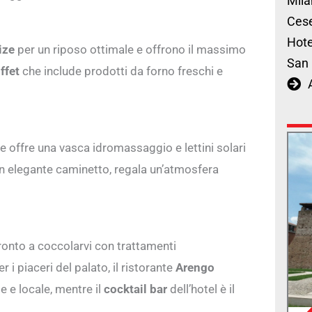
Mila
Cese
Hote
ize
per un riposo ottimale e offrono il massimo
San 
ffet
che include prodotti da forno freschi e
he offre una vasca idromassaggio e lettini solari
 un elegante caminetto, regala un’atmosfera
onto a coccolarvi con trattamenti
 i piaceri del palato, il ristorante
Arengo
e e locale, mentre il
cocktail bar
dell’hotel è il