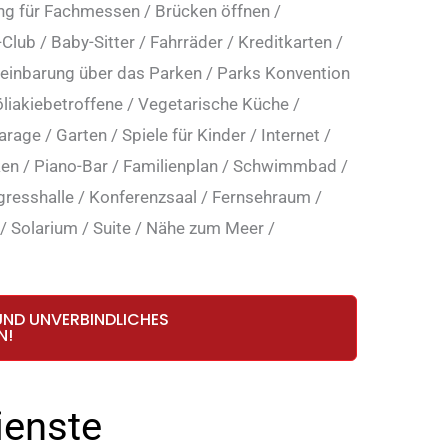
ng für Fachmessen
/
Brücken öffnen
/
-Club
/
Baby-Sitter
/
Fahrräder
/
Kreditkarten
/
einbarung über das Parken
/
Parks Konvention
liakiebetroffene
/
Vegetarische Küche
/
arage
/
Garten
/
Spiele für Kinder
/
Internet
/
ken
/
Piano-Bar
/
Familienplan
/
Schwimmbad
/
resshalle
/
Konferenzsaal
/
Fernsehraum
/
/
Solarium
/
Suite
/
Nähe zum Meer
/
UND UNVERBINDLICHES
N!
ienste