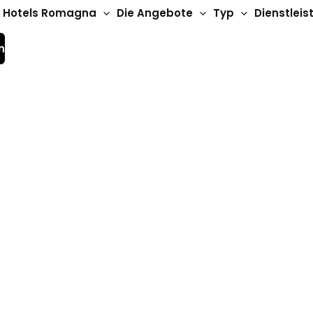
Hotels Romagna
Die Angebote
Typ
Dienstlei
n
leistungen Romagna